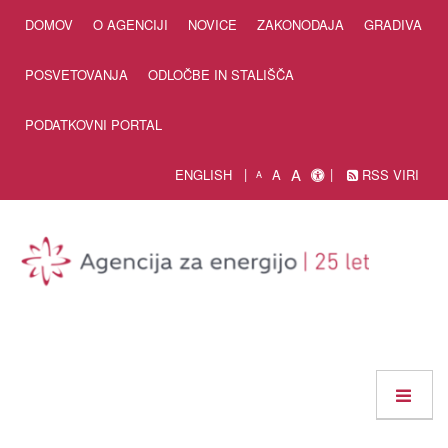
Skip to Content
DOMOV
O AGENCIJI
NOVICE
ZAKONODAJA
GRADIVA
POSVETOVANJA
ODLOČBE IN STALIŠČA
PODATKOVNI PORTAL
A
ENGLISH
A
RSS VIRI
A