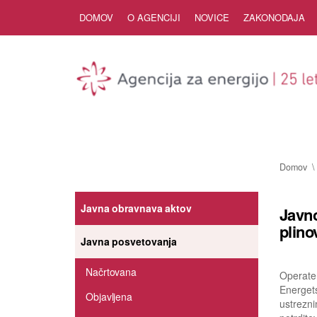
Skip to Content
DOMOV
O AGENCIJI
NOVICE
ZAKONODAJA
Domov
Javna obravnava aktov
Javno
plino
Javna posvetovanja
Načrtovana
Operater
Energet
Objavljena
ustrezni