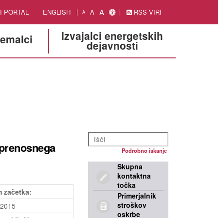
A
I PORTAL
ENGLISH
A
RSS VIRI
A
Izvajalci energetskih
jemalci
dejavnosti
 prenosnega
Podrobno iskanje
Skupna
kontaktna
točka
 začetka:
Primerjalnik
stroškov
.2015
oskrbe