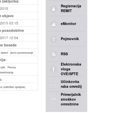
 zaključka:
Registracija
.2015
REMIT
 objave
.2015 03:15
eMonitor
 posodobitve
.2017 12:04
Pojmovnik
ne besede
 sistem
javno posvetovanje
RSS
čja:
Elektronska
 plin
Prenos
vloga
osvetovanja
OVE/SPTE
s:
Učinkovita
raba omrežij
no (odločitev sprejeta)
Primerjalnik
stroškov
omrežnine