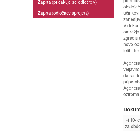
potrdite
Zaprta (pričakuje se odločitev)
obstoječ
Zaprta (odločitev sprejeta)
učinkovi
zaneslji
V dokume
omrežje,
zgraditi
novo opr
letih, t
Agencija
veljavno
da se d
pripomb 
Agencij
oziroma 
Dokum
10-le
za obd