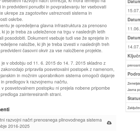
v desetletni razvojni načrt omrežja, ki mora temeljiti na
Datum
i in predvideni ponudbi in povpraševanju ter vsebovati
15.07
te ukrepe za zagotovitev ustreznosti sistema in
vosti oskrbe.
Datum
ntu je opredeljena glavna infrastruktura za prenosno
11.06
 ki jo je treba za udeležence na trgu v naslednjih letih
Datum
 ali posodobiti. Dokument vsebuje tudi vse že sprejete in
edeljene naložbe, ki jih je treba izvesti v naslednjih treh
14.07
er predvideni časovni okvir za vse naložbene projekte.
Ključ
 je v obdobju od 11. 6. 2015 do 14. 7. 2015 skladno z
prenosni
 zakonodajo pripravila posvetovalni postopek z namenom,
Podro
ejanskim in možnim uporabnikom sistema omogoči dajanje
in predlogov k razvojnemu načrtu.
Zemeljski
a v posvetovalnem postopku ni prejela nobene pripombe
Javna p
predloga zainteresiranih strani.
Statu
enti
Zaključe
tni razvojni načrt prenosnega plinovodnega sistema
obje 2016-2025