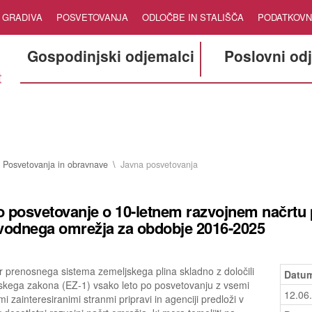
GRADIVA
POSVETOVANJA
ODLOČBE IN STALIŠČA
PODATKOVN
Gospodinjski odjemalci
Poslovni od
Posvetovanja in obravnave
Javna posvetovanja
 posvetovanje o 10-letnem razvojnem načrtu
vodnega omrežja za obdobje 2016-2025
 prenosnega sistema zemeljskega plina skladno z določili
Datum
skega zakona (EZ-1) vsako leto po posvetovanju z vsemi
12.06
mi zainteresiranimi stranmi pripravi in agenciji predloži v