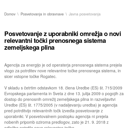
Domov
Posvetovanja in obravnave
Javna posvetovanja
Posvetovanje z uporabniki omrežja o novi
relevantni točki prenosnega sistema
zemeljskega plina
Agencija za energijo je od operaterja prenosnega sistema prejela
vlogo za potrditev nove relevantne točke prenosnega sistema, in
sicer vstopne točke Rogatec.
V skladu s četrtim odstavkom 18. člena Uredbe (ES) št. 715/2009
Evropskega parlamenta in Sveta z dne 13. julija 2009 o pogojih za
dostop do prenosnih omrežij zemeljskega plina in razveljavitvi
Uredbe (ES) št. 1775/2005 (v nadaljevanju uredba) je agencija
pred potrditvijo relevantnih točk izvedla posvetovanje z
uporabniki. V posvetovalnem postopku agencija ni prejela
nobenih pripomb oziroma predlogov, zato je 21. 9. 2018 z
odločbo potrdila novo relevantno točko.