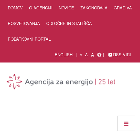
Skip to Content
DOMOV
O AGENCIJI
NOVICE
ZAKONODAJA
GRADIVA
POSVETOVANJA
ODLOČBE IN STALIŠČA
PODATKOVNI PORTAL
A
ENGLISH
A
RSS VIRI
A