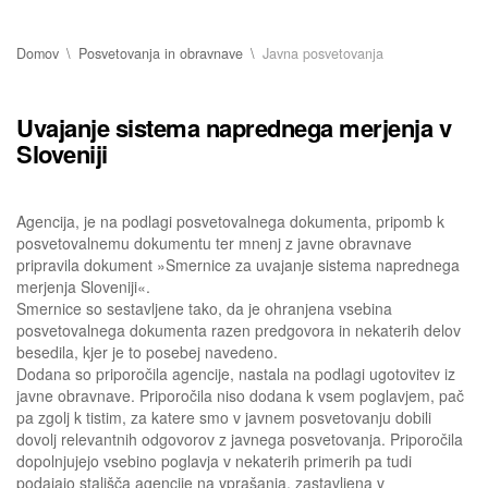
Domov
Posvetovanja in obravnave
Javna posvetovanja
Uvajanje sistema naprednega merjenja v
Sloveniji
Agencija, je na podlagi posvetovalnega dokumenta, pripomb k
posvetovalnemu dokumentu ter mnenj z javne obravnave
pripravila dokument »Smernice za uvajanje sistema naprednega
merjenja Sloveniji«.
Smernice so sestavljene tako, da je ohranjena vsebina
posvetovalnega dokumenta razen predgovora in nekaterih delov
besedila, kjer je to posebej navedeno.
Dodana so priporočila agencije, nastala na podlagi ugotovitev iz
javne obravnave. Priporočila niso dodana k vsem poglavjem, pač
pa zgolj k tistim, za katere smo v javnem posvetovanju dobili
dovolj relevantnih odgovorov z javnega posvetovanja. Priporočila
dopolnjujejo vsebino poglavja v nekaterih primerih pa tudi
podajajo stališča agencije na vprašanja, zastavljena v