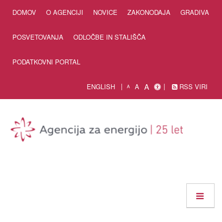
Skip to Content
DOMOV
O AGENCIJI
NOVICE
ZAKONODAJA
GRADIVA
POSVETOVANJA
ODLOČBE IN STALIŠČA
PODATKOVNI PORTAL
A
ENGLISH
A
RSS VIRI
A