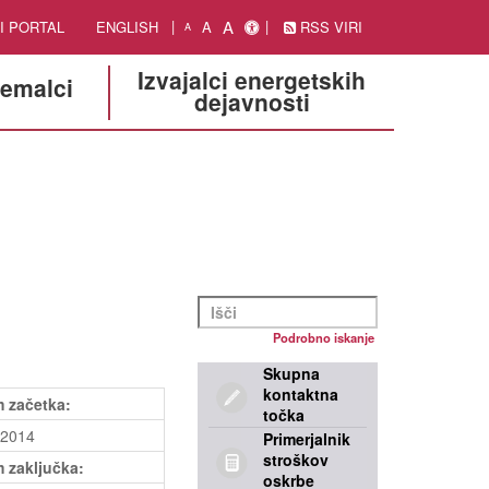
A
I PORTAL
ENGLISH
A
RSS VIRI
A
Izvajalci energetskih
jemalci
dejavnosti
Podrobno iskanje
Skupna
kontaktna
 začetka:
točka
.2014
Primerjalnik
stroškov
 zaključka:
oskrbe