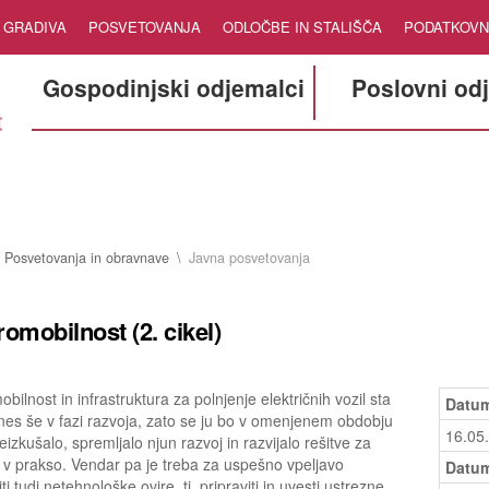
GRADIVA
POSVETOVANJA
ODLOČBE IN STALIŠČA
PODATKOVN
Gospodinjski odjemalci
Poslovni od
Posvetovanja in obravnave
Javna posvetovanja
romobilnost (2. cikel)
obilnost in infrastruktura za polnjenje električnih vozil sta
Datum
nes še v fazi razvoja, zato se ju bo v omenjenem obdobju
16.05
eizkušalo, spremljalo njun razvoj in razvijalo rešitve za
 v prakso. Vendar pa je treba za uspešno vpeljavo
Datum
i tudi netehnološke ovire, tj. pripraviti in uvesti ustrezne