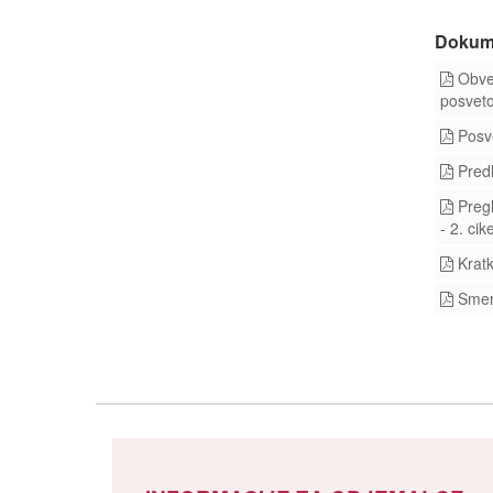
Dokum
Obves
posveto
Posve
Predl
Pregl
- 2. cike
Kratk
Smern