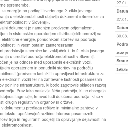
27.01
orne spremembe.
 za energijo na podlagi izvedenega 2. cikla javnega
Datum
anja o elektromobilnosti objavlja dokument »Smernice za
27.01
lektromobilnosti v Sloveniji«.
Datum
valni dokument je namenjen predvsem odjemalcem,
ljem in sistemskim operaterjem distribucijskih omrežij na
30.08
 električne energije, ponudnikom storitev na področju
Podro
obilnosti in vsem ostalim zainteresiranim.
 predstavlja smernice kot zaključek 1. in 2. cikla javnega
Javna p
anja o ureditvi področja elektromobilnosti v Sloveniji.
Statu
čen je na odnose med uporabniki električnih vozil,
cijskim operaterjem in ponudniki storitev na področju
Zaključe
obilnosti (predvsem lastniki in upravljavci infrastrukture za
e električnih vozil) ter na zahtevane lastnosti posameznih
v polnilne infrastrukture, ki bodo zagotovile skladen razvoj
odročju. Prav tako naslavlja širša področja, ki ne obsegajo
stojnosti agencije, temveč tudi določena področja, ki so v
osti drugih regulativnih organov in države.
 v dokumentu predlaga rešitve in minimalne zahteve v
ontekstu, upoštevajoč različne interese posameznih
cev trga in reguliranih podjetij za opravljanje dejavnosti na
 elektromobilnosti.