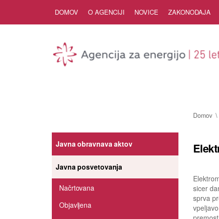
Skip to Content
DOMOV
O AGENCIJI
NOVICE
ZAKONODAJA
Domov
Javna obravnava aktov
Elekt
Javna posvetovanja
Elektrom
Načrtovana
sicer da
sprva pr
Objavljena
vpeljavo
premostit