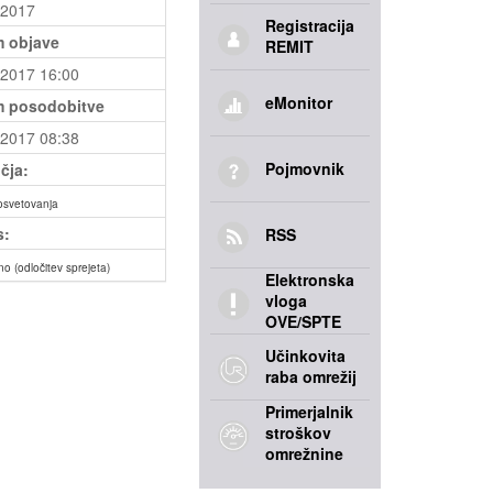
.2017
Registracija
 objave
REMIT
.2017 16:00
eMonitor
 posodobitve
.2017 08:38
Pojmovnik
čja:
osvetovanja
s:
RSS
no (odločitev sprejeta)
Elektronska
vloga
OVE/SPTE
Učinkovita
raba omrežij
Primerjalnik
stroškov
omrežnine