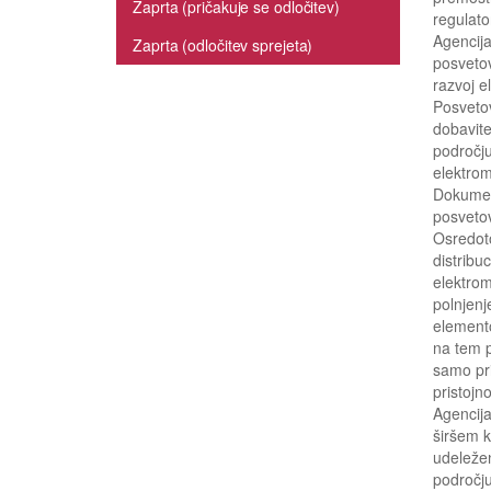
Zaprta (pričakuje se odločitev)
regulat
Agencija
Zaprta (odločitev sprejeta)
posvetov
razvoj e
Posveto
dobavite
področju
elektrom
Dokument
posvetov
Osredoto
distribu
elektrom
polnjenj
elemento
na tem p
samo pri
pristojn
Agencija
širšem k
udeležen
področju