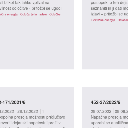
ali bi kot tak lahko vplival na
postopek, o teh dejs
vilnost odločitve - pritožbi se ugodi.
seznaniti in ji dati m
izjavi – pritožbi se u
rična energija
Odločanje in nadzor
Odločbe
Električna energija
Odločan
2-171/2021/6
452-37/2022/6
žbeni postopki
Pritožbeni postopki
12.2022
28.12.2022
28.07.2022
08.06.
1
opolna presoja možnosti priključitve
Napačna presoja možn
everiti dejanski napetostni profil v
uporabi se analitič