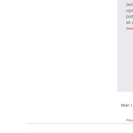
las
ugo
pod
se 
Prito
Elekt
Stran 1
Prito