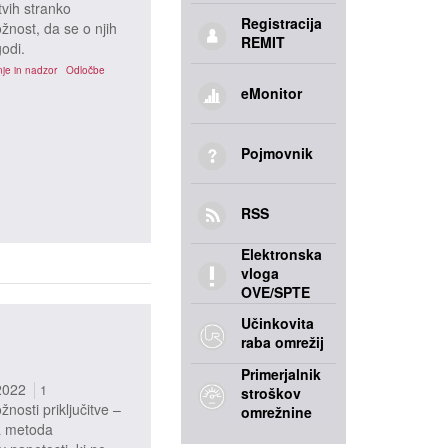
tvih stranko
Registracija
ožnost, da se o njih
REMIT
godi.
je in nadzor
Odločbe
eMonitor
Pojmovnik
RSS
Elektronska
vloga
OVE/SPTE
Učinkovita
raba omrežij
Primerjalnik
2022
1
stroškov
osti priključitve –
omrežnine
na metoda