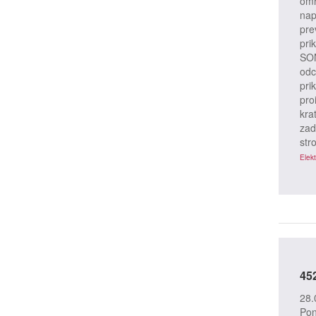
omr
nap
pre
prik
SON
odc
pri
pro
kra
zad
str
Elekt
45
28.
Pon