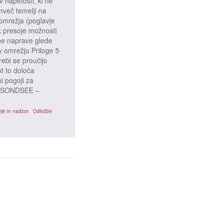
v napetosti, ki ne
mveč temelji na
omrežja (poglavje
k presoje možnosti
dne naprave glede
v omrežju Priloge 5
bi se proučijo
ot to določa
i pogoji za
e 5 SONDSEE –
je in nadzor
Odločbe