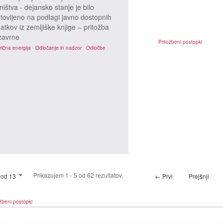
tništva - dejansko stanje je bilo
tovljeno na podlagi javno dostopnih
atkov iz zemljiške knjige – pritožba
zavrne
žbeni postopki
Pritožbeni postopki
rična energija
Odločanje in nadzor
Odločbe
Prikazujem 1 - 5 od 62 rezultatov.
 od 13
← Prvi
Prejšnji
žbeni postopki