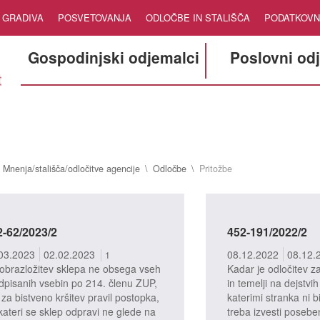
GRADIVA
POSVETOVANJA
ODLOČBE IN STALIŠČA
PODATKOVN
Gospodinjski odjemalci
Poslovni od
Mnenja/stališča/odločitve agencije
Odločbe
Pritožbe
2-62/2023/2
452-191/2022/2
03.2023
02.02.2023
08.12.2022
08.12.
1
obrazložitev sklepa ne obsega vseh
Kadar je odločitev 
dpisanih vsebin po 214. členu ZUP,
in temelji na dejstvih
 za bistveno kršitev pravil postopka,
katerimi stranka ni b
 kateri se sklep odpravi ne glede na
treba izvesti posebe