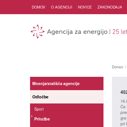
Skip to Content
DOMOV
O AGENCIJI
NOVICE
ZAKONODAJA
Domov
Mnenja/stališča agencije
45
Odločbe
16.
Če 
Spori
pre
gre
Pritožbe
pri