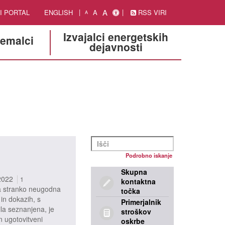
A
I PORTAL
ENGLISH
A
RSS VIRI
A
Izvajalci energetskih
jemalci
dejavnosti
Podrobno iskanje
Skupna
2022
1
kontaktna
za stranko neugodna
točka
 in dokazih, s
Primerjalnik
ila seznanjena, je
stroškov
n ugotovitveni
oskrbe