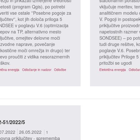
ežju in prikazati izmerjene vrednosti
stacionarnih porasto
etosti (program Qgis), po potrebi
vključuje meritev, te
veriti vse ostale ''Posebne pogoje za
analitičnem modelu 
ljučitev'', kot jih določa priloga 5
V. Pogoji in postope
DSEE v poglavju V.6 (optimizacija
priključitve proizvo
epov na TP, alternativno mesto
napetostnih razmer 
ključitve, omejitev delovne moči
SONDSEE) – po potre
izvodne naprave, povečanje
tudi druge rešitve, k
tkostične moči omrežja in drugo) ter
poglavje V.6. Posebn
evo proučiti z vidika nesorazmernih
priključitev Prilog
oškov.
pritožbi se ugodi
rična energija
Odločanje in nadzor
Odločbe
Električna energija
Odločan
2-51/2022/5
07.2022
26.05.2022
1
ovna priključitev - sprememba