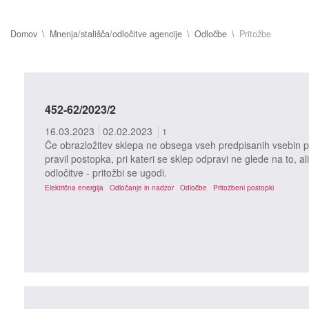
Domov
Mnenja/stališča/odločitve agencije
Odločbe
Pritožbe
452-62/2023/2
16.03.2023
02.02.2023
1
Če obrazložitev sklepa ne obsega vseh predpisanih vsebin po
pravil postopka, pri kateri se sklep odpravi ne glede na to, ali
odločitve - pritožbi se ugodi.
Električna energija
Odločanje in nadzor
Odločbe
Pritožbeni postopki