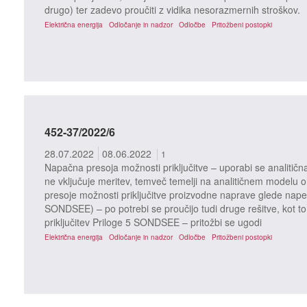
drugo) ter zadevo proučiti z vidika nesorazmernih stroškov.
Električna energija
Odločanje in nadzor
Odločbe
Pritožbeni postopki
452-37/2022/6
28.07.2022
08.06.2022
1
Napačna presoja možnosti priključitve – uporabi se analitičn
ne vključuje meritev, temveč temelji na analitičnem modelu o
presoje možnosti priključitve proizvodne naprave glede nape
SONDSEE) – po potrebi se proučijo tudi druge rešitve, kot to
priključitev Priloge 5 SONDSEE – pritožbi se ugodi
Električna energija
Odločanje in nadzor
Odločbe
Pritožbeni postopki