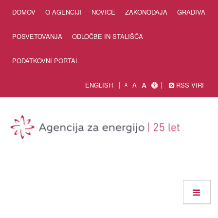
Skip to Content
DOMOV
O AGENCIJI
NOVICE
ZAKONODAJA
GRADIVA
POSVETOVANJA
ODLOČBE IN STALIŠČA
PODATKOVNI PORTAL
A
ENGLISH
A
RSS VIRI
A