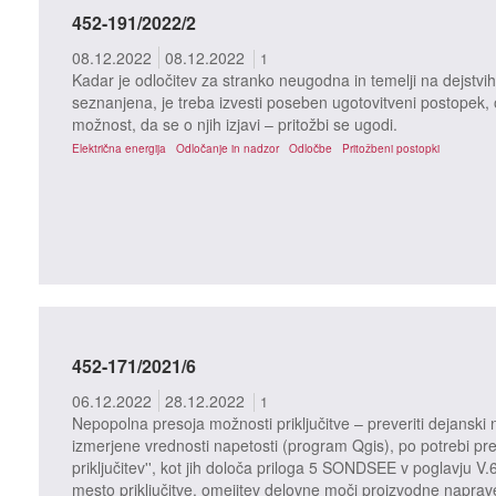
452-191/2022/2
08.12.2022
08.12.2022
1
Kadar je odločitev za stranko neugodna in temelji na dejstvih 
seznanjena, je treba izvesti poseben ugotovitveni postopek, o 
možnost, da se o njih izjavi – pritožbi se ugodi.
Električna energija
Odločanje in nadzor
Odločbe
Pritožbeni postopki
452-171/2021/6
06.12.2022
28.12.2022
1
Nepopolna presoja možnosti priključitve – preveriti dejanski n
izmerjene vrednosti napetosti (program Qgis), po potrebi pre
priključitev'', kot jih določa priloga 5 SONDSEE v poglavju V.
mesto priključitve, omejitev delovne moči proizvodne naprav