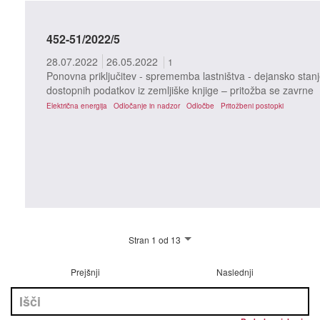
452-51/2022/5
28.07.2022
26.05.2022
1
Ponovna priključitev - sprememba lastništva - dejansko stanj
dostopnih podatkov iz zemljiške knjige – pritožba se zavrne
Električna energija
Odločanje in nadzor
Odločbe
Pritožbeni postopki
Stran 1 od 13
Prejšnji
Naslednji