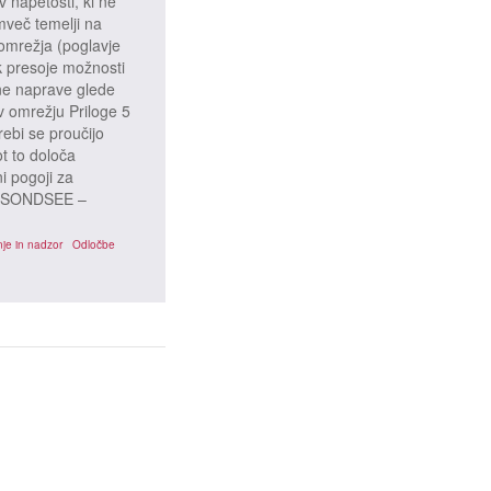
v napetosti, ki ne
mveč temelji na
omrežja (poglavje
k presoje možnosti
dne naprave glede
v omrežju Priloge 5
bi se proučijo
ot to določa
i pogoji za
e 5 SONDSEE –
je in nadzor
Odločbe