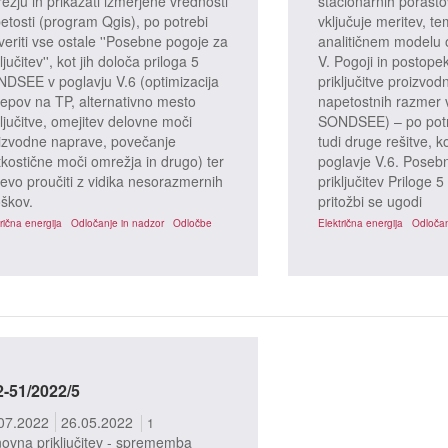
ežju in prikazati izmerjene vrednosti
stacionarnih porasto
etosti (program Qgis), po potrebi
vključuje meritev, te
veriti vse ostale ''Posebne pogoje za
analitičnem modelu 
ljučitev'', kot jih določa priloga 5
V. Pogoji in postope
DSEE v poglavju V.6 (optimizacija
priključitve proizvo
epov na TP, alternativno mesto
napetostnih razmer 
ključitve, omejitev delovne moči
SONDSEE) – po potre
izvodne naprave, povečanje
tudi druge rešitve, k
tkostične moči omrežja in drugo) ter
poglavje V.6. Posebn
evo proučiti z vidika nesorazmernih
priključitev Prilog
oškov.
pritožbi se ugodi
rična energija
Odločanje in nadzor
Odločbe
Električna energija
Odločan
2-51/2022/5
07.2022
26.05.2022
1
ovna priključitev - sprememba