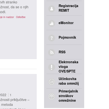
tvih stranko
Registracija
ožnost, da se o njih
REMIT
godi.
je in nadzor
Odločbe
eMonitor
Pojmovnik
RSS
Elektronska
vloga
OVE/SPTE
Učinkovita
raba omrežij
Primerjalnik
2022
1
stroškov
osti priključitve –
omrežnine
na metoda