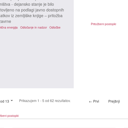
tništva - dejansko stanje je bilo
tovljeno na podlagi javno dostopnih
atkov iz zemljiške knjige – pritožba
zavrne
žbeni postopki
Pritožbeni postopki
rična energija
Odločanje in nadzor
Odločbe
Prikazujem 1 - 5 od 62 rezultatov.
 od 13
← Prvi
Prejšnji
žbeni postopki