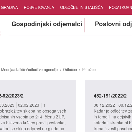
GRADIVA
POSVETOVANJA
ODLOČBE IN STALIŠČA
PODATKOVN
Gospodinjski odjemalci
Poslovni od
Mnenja/stališča/odločitve agencije
Odločbe
Pritožbe
2-62/2023/2
452-191/2022/2
03.2023
02.02.2023
08.12.2022
08.12.
1
obrazložitev sklepa ne obsega vseh
Kadar je odločitev 
dpisanih vsebin po 214. členu ZUP,
in temelji na dejstvih
 za bistveno kršitev pravil postopka,
katerimi stranka ni b
 kateri se sklep odpravi ne glede na
treba izvesti posebe