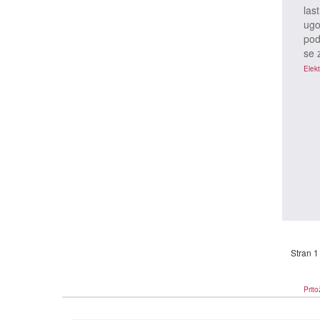
las
ugo
pod
se 
Prito
Elekt
Stran 1
Prito