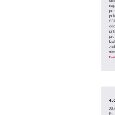
omr
nap
pre
prik
SON
odc
pri
pro
kra
zad
str
Elekt
45
28.
Pon