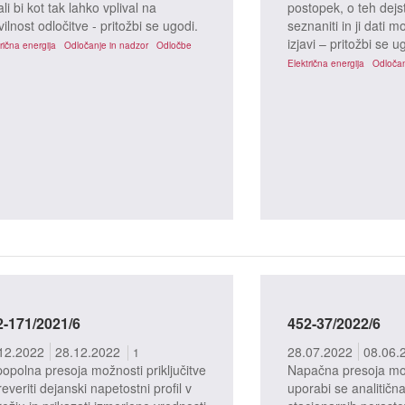
ali bi kot tak lahko vplival na
postopek, o teh dejs
vilnost odločitve - pritožbi se ugodi.
seznaniti in ji dati m
izjavi – pritožbi se u
rična energija
Odločanje in nadzor
Odločbe
Električna energija
Odločan
2-171/2021/6
452-37/2022/6
žbeni postopki
Pritožbeni postopki
12.2022
28.12.2022
28.07.2022
08.06.
1
opolna presoja možnosti priključitve
Napačna presoja možn
everiti dejanski napetostni profil v
uporabi se analitič