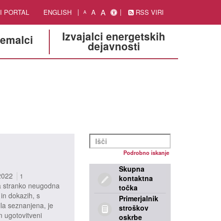
A
I PORTAL
ENGLISH
A
RSS VIRI
A
Izvajalci energetskih
jemalci
dejavnosti
Podrobno iskanje
Skupna
2022
1
kontaktna
za stranko neugodna
točka
 in dokazih, s
Primerjalnik
ila seznanjena, je
stroškov
n ugotovitveni
oskrbe