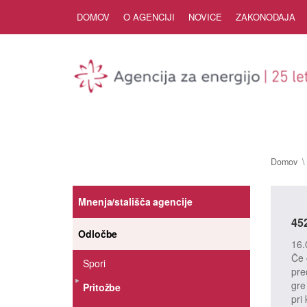
Skip to Content
DOMOV
O AGENCIJI
NOVICE
ZAKONODAJA
Domov
Mnenja/stališča agencije
45
Odločbe
16.
Če 
Spori
pre
gre
Pritožbe
pri