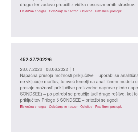
drugo) ter zadevo proučiti z vidika nesorazmernih stroškov.
Električna energija
Odločanje in nadzor
Odločbe
Pritožbeni postopki
452-37/2022/6
28.07.2022
08.06.2022
1
Napačna presoja možnosti priključitve – uporabi se analitičn
ne vključuje meritev, temveč temelji na analitičnem modelu o
presoje možnosti priključitve proizvodne naprave glede nape
SONDSEE) – po potrebi se proučijo tudi druge rešitve, kot to
priključitev Priloge 5 SONDSEE – pritožbi se ugodi
Električna energija
Odločanje in nadzor
Odločbe
Pritožbeni postopki