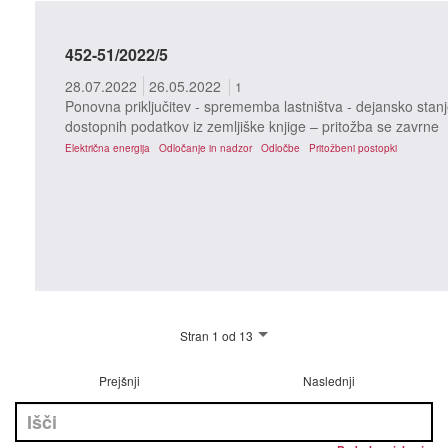
452-51/2022/5
28.07.2022
26.05.2022
1
Ponovna priključitev - sprememba lastništva - dejansko stanj
dostopnih podatkov iz zemljiške knjige – pritožba se zavrne
Električna energija
Odločanje in nadzor
Odločbe
Pritožbeni postopki
Stran 1 od 13
Prejšnji
Naslednji