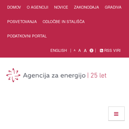
Skip to Content
DOMOV
O AGENCIJI
NOVICE
ZAKONODAJA
GRADIVA
POSVETOVANJA
ODLOČBE IN STALIŠČA
PODATKOVNI PORTAL
A
ENGLISH
A
RSS VIRI
A