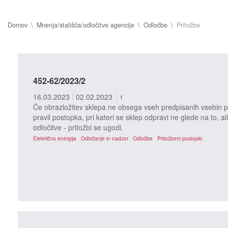
Domov
Mnenja/stališča/odločitve agencije
Odločbe
Pritožbe
452-62/2023/2
16.03.2023
02.02.2023
1
Če obrazložitev sklepa ne obsega vseh predpisanih vsebin po
pravil postopka, pri kateri se sklep odpravi ne glede na to, ali
odločitve - pritožbi se ugodi.
Električna energija
Odločanje in nadzor
Odločbe
Pritožbeni postopki