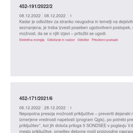
452-191/2022/2
08.12.2022
08.12.2022
1
Kadar je odločitev za stranko neugodna in temelji na dejstvih 
seznanjena, je treba izvesti poseben ugotovitveni postopek, o 
možnost, da se o njih izjavi – pritožbi se ugodi.
Električna energija
Odločanje in nadzor
Odločbe
Pritožbeni postopki
452-171/2021/6
06.12.2022
28.12.2022
1
Nepopolna presoja možnosti priključitve – preveriti dejanski n
izmerjene vrednosti napetosti (program Qgis), po potrebi pre
priključitev'', kot jih določa priloga 5 SONDSEE v poglavju V.
mesto priključitve, omejitev delovne moči proizvodne naprav