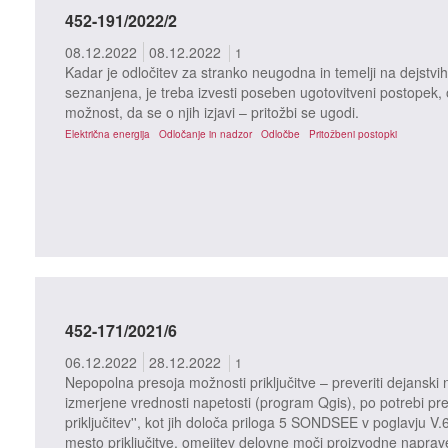
452-191/2022/2
08.12.2022
08.12.2022
1
Kadar je odločitev za stranko neugodna in temelji na dejstvih 
seznanjena, je treba izvesti poseben ugotovitveni postopek, o 
možnost, da se o njih izjavi – pritožbi se ugodi.
Električna energija
Odločanje in nadzor
Odločbe
Pritožbeni postopki
452-171/2021/6
06.12.2022
28.12.2022
1
Nepopolna presoja možnosti priključitve – preveriti dejanski n
izmerjene vrednosti napetosti (program Qgis), po potrebi pre
priključitev'', kot jih določa priloga 5 SONDSEE v poglavju V.
mesto priključitve, omejitev delovne moči proizvodne naprav