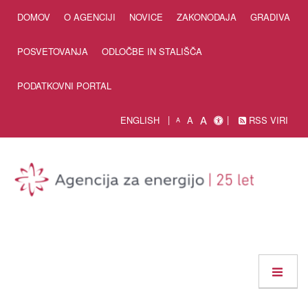
Skip to Content
DOMOV
O AGENCIJI
NOVICE
ZAKONODAJA
GRADIVA
POSVETOVANJA
ODLOČBE IN STALIŠČA
PODATKOVNI PORTAL
A
ENGLISH
A
RSS VIRI
A