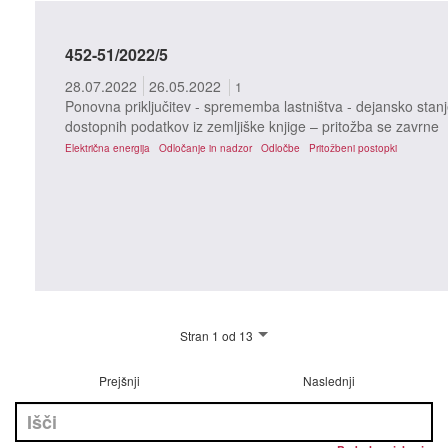
452-51/2022/5
28.07.2022
26.05.2022
1
Ponovna priključitev - sprememba lastništva - dejansko stanj
dostopnih podatkov iz zemljiške knjige – pritožba se zavrne
Električna energija
Odločanje in nadzor
Odločbe
Pritožbeni postopki
Stran 1 od 13
Prejšnji
Naslednji