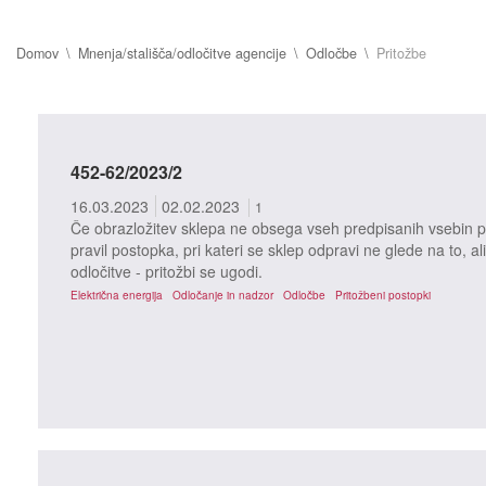
Domov
Mnenja/stališča/odločitve agencije
Odločbe
Pritožbe
452-62/2023/2
16.03.2023
02.02.2023
1
Če obrazložitev sklepa ne obsega vseh predpisanih vsebin po
pravil postopka, pri kateri se sklep odpravi ne glede na to, ali
odločitve - pritožbi se ugodi.
Električna energija
Odločanje in nadzor
Odločbe
Pritožbeni postopki