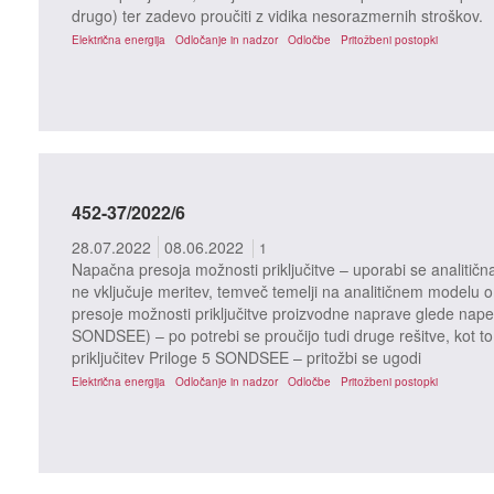
drugo) ter zadevo proučiti z vidika nesorazmernih stroškov.
Električna energija
Odločanje in nadzor
Odločbe
Pritožbeni postopki
452-37/2022/6
28.07.2022
08.06.2022
1
Napačna presoja možnosti priključitve – uporabi se analitičn
ne vključuje meritev, temveč temelji na analitičnem modelu o
presoje možnosti priključitve proizvodne naprave glede nape
SONDSEE) – po potrebi se proučijo tudi druge rešitve, kot to
priključitev Priloge 5 SONDSEE – pritožbi se ugodi
Električna energija
Odločanje in nadzor
Odločbe
Pritožbeni postopki