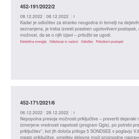
452-191/2022/2
08.12.2022
08.12.2022
1
Kadar je odločitev za stranko neugodna in temelji na dejstvih 
seznanjena, je treba izvesti poseben ugotovitveni postopek, o 
možnost, da se o njih izjavi – pritožbi se ugodi.
Električna energija
Odločanje in nadzor
Odločbe
Pritožbeni postopki
452-171/2021/6
06.12.2022
28.12.2022
1
Nepopolna presoja možnosti priključitve – preveriti dejanski n
izmerjene vrednosti napetosti (program Qgis), po potrebi pre
priključitev'', kot jih določa priloga 5 SONDSEE v poglavju V.
mesto priključitve, omejitev delovne moči proizvodne naprav