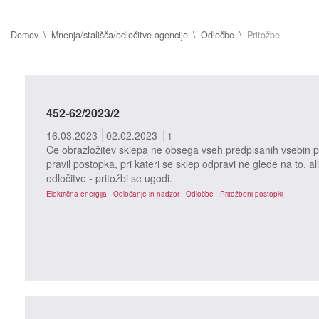
Domov
Mnenja/stališča/odločitve agencije
Odločbe
Pritožbe
452-62/2023/2
16.03.2023
02.02.2023
1
Če obrazložitev sklepa ne obsega vseh predpisanih vsebin po
pravil postopka, pri kateri se sklep odpravi ne glede na to, ali
odločitve - pritožbi se ugodi.
Električna energija
Odločanje in nadzor
Odločbe
Pritožbeni postopki