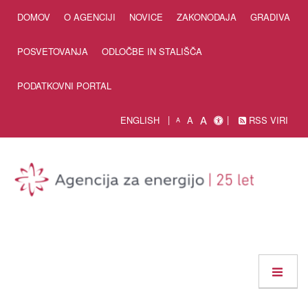
Skip to Content
DOMOV
O AGENCIJI
NOVICE
ZAKONODAJA
GRADIVA
POSVETOVANJA
ODLOČBE IN STALIŠČA
PODATKOVNI PORTAL
A
ENGLISH
A
RSS VIRI
A