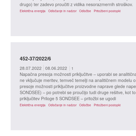
drugo) ter zadevo proučiti z vidika nesorazmernih stroškov.
Električna energija
Odločanje in nadzor
Odločbe
Pritožbeni postopki
452-37/2022/6
28.07.2022
08.06.2022
1
Napačna presoja možnosti priključitve – uporabi se analitičn
ne vključuje meritev, temveč temelji na analitičnem modelu o
presoje možnosti priključitve proizvodne naprave glede nape
SONDSEE) – po potrebi se proučijo tudi druge rešitve, kot to
priključitev Priloge 5 SONDSEE – pritožbi se ugodi
Električna energija
Odločanje in nadzor
Odločbe
Pritožbeni postopki