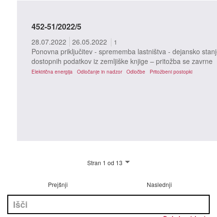
452-51/2022/5
28.07.2022
26.05.2022
1
Ponovna priključitev - sprememba lastništva - dejansko stanj
dostopnih podatkov iz zemljiške knjige – pritožba se zavrne
Električna energija
Odločanje in nadzor
Odločbe
Pritožbeni postopki
Stran 1 od 13
Prejšnji
Naslednji