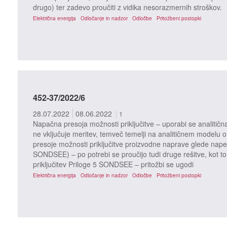
drugo) ter zadevo proučiti z vidika nesorazmernih stroškov.
Električna energija
Odločanje in nadzor
Odločbe
Pritožbeni postopki
452-37/2022/6
28.07.2022
08.06.2022
1
Napačna presoja možnosti priključitve – uporabi se analitičn
ne vključuje meritev, temveč temelji na analitičnem modelu o
presoje možnosti priključitve proizvodne naprave glede nape
SONDSEE) – po potrebi se proučijo tudi druge rešitve, kot to
priključitev Priloge 5 SONDSEE – pritožbi se ugodi
Električna energija
Odločanje in nadzor
Odločbe
Pritožbeni postopki