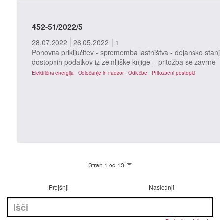
452-51/2022/5
28.07.2022
26.05.2022
1
Ponovna priključitev - sprememba lastništva - dejansko stanj
dostopnih podatkov iz zemljiške knjige – pritožba se zavrne
Električna energija
Odločanje in nadzor
Odločbe
Pritožbeni postopki
Stran 1 od 13
Prejšnji
Naslednji