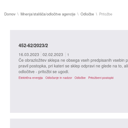
Domov
Mnenja/stališča/odločitve agencije
Odločbe
Pritožbe
452-62/2023/2
16.03.2023
02.02.2023
1
Če obrazložitev sklepa ne obsega vseh predpisanih vsebin po
pravil postopka, pri kateri se sklep odpravi ne glede na to, ali
odločitve - pritožbi se ugodi.
Električna energija
Odločanje in nadzor
Odločbe
Pritožbeni postopki