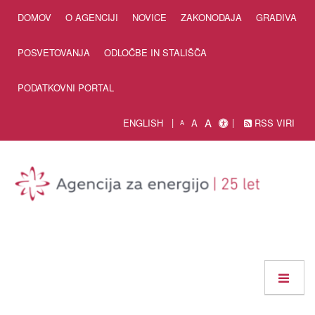
Skip to Content
DOMOV
O AGENCIJI
NOVICE
ZAKONODAJA
GRADIVA
POSVETOVANJA
ODLOČBE IN STALIŠČA
PODATKOVNI PORTAL
A
ENGLISH
A
RSS VIRI
A