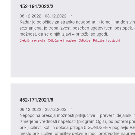
452-191/2022/2
08.12.2022
08.12.2022
1
Kadar je odločitev za stranko neugodna in temelji na dejstvih 
seznanjena, je treba izvesti poseben ugotovitveni postopek, o 
možnost, da se o njih izjavi – pritožbi se ugodi.
Električna energija
Odločanje in nadzor
Odločbe
Pritožbeni postopki
452-171/2021/6
06.12.2022
28.12.2022
1
Nepopolna presoja možnosti priključitve – preveriti dejanski n
izmerjene vrednosti napetosti (program Qgis), po potrebi pre
priključitev'', kot jih določa priloga 5 SONDSEE v poglavju V.
mesto priključitve, omejitev delovne moči proizvodne naprav