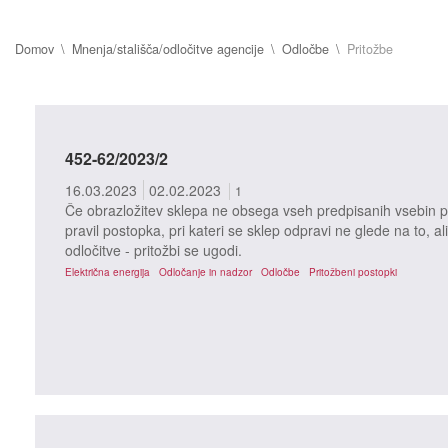
Domov
Mnenja/stališča/odločitve agencije
Odločbe
Pritožbe
452-62/2023/2
16.03.2023
02.02.2023
1
Če obrazložitev sklepa ne obsega vseh predpisanih vsebin po
pravil postopka, pri kateri se sklep odpravi ne glede na to, ali
odločitve - pritožbi se ugodi.
Električna energija
Odločanje in nadzor
Odločbe
Pritožbeni postopki