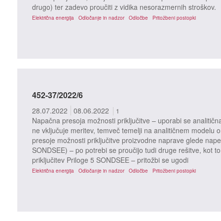
drugo) ter zadevo proučiti z vidika nesorazmernih stroškov.
Električna energija
Odločanje in nadzor
Odločbe
Pritožbeni postopki
452-37/2022/6
28.07.2022
08.06.2022
1
Napačna presoja možnosti priključitve – uporabi se analitičn
ne vključuje meritev, temveč temelji na analitičnem modelu o
presoje možnosti priključitve proizvodne naprave glede nape
SONDSEE) – po potrebi se proučijo tudi druge rešitve, kot to
priključitev Priloge 5 SONDSEE – pritožbi se ugodi
Električna energija
Odločanje in nadzor
Odločbe
Pritožbeni postopki