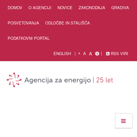
Skip to Content
DOMOV
O AGENCIJI
NOVICE
ZAKONODAJA
GRADIVA
POSVETOVANJA
ODLOČBE IN STALIŠČA
PODATKOVNI PORTAL
A
ENGLISH
A
RSS VIRI
A