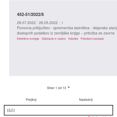
452-51/2022/5
28.07.2022
26.05.2022
1
Ponovna priključitev - sprememba lastništva - dejansko stanj
dostopnih podatkov iz zemljiške knjige – pritožba se zavrne
Električna energija
Odločanje in nadzor
Odločbe
Pritožbeni postopki
Stran 1 od 13
Prejšnji
Naslednji