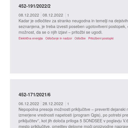
452-191/2022/2
08.12.2022
08.12.2022
1
Kadar je odločitev za stranko neugodna in temelji na dejstvih 
seznanjena, je treba izvesti poseben ugotovitveni postopek, o 
možnost, da se o njih izjavi – pritožbi se ugodi.
Električna energija
Odločanje in nadzor
Odločbe
Pritožbeni postopki
452-171/2021/6
06.12.2022
28.12.2022
1
Nepopolna presoja možnosti priključitve – preveriti dejanski n
izmerjene vrednosti napetosti (program Qgis), po potrebi pre
priključitev'', kot jih določa priloga 5 SONDSEE v poglavju V.
mesto priključitve, omejitev delovne moči proizvodne naprav