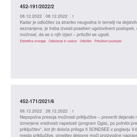
452-191/2022/2
08.12.2022
08.12.2022
1
Kadar je odločitev za stranko neugodna in temelji na dejstvih 
seznanjena, je treba izvesti poseben ugotovitveni postopek, o 
možnost, da se o njih izjavi – pritožbi se ugodi.
Električna energija
Odločanje in nadzor
Odločbe
Pritožbeni postopki
452-171/2021/6
06.12.2022
28.12.2022
1
Nepopolna presoja možnosti priključitve – preveriti dejanski n
izmerjene vrednosti napetosti (program Qgis), po potrebi pre
priključitev'', kot jih določa priloga 5 SONDSEE v poglavju V.
mesto priključitve, omejitev delovne moči proizvodne naprav