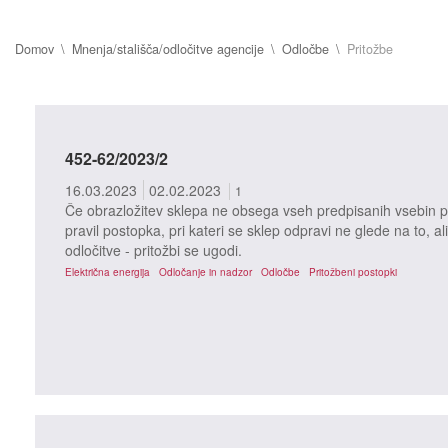
Domov
Mnenja/stališča/odločitve agencije
Odločbe
Pritožbe
452-62/2023/2
16.03.2023
02.02.2023
1
Če obrazložitev sklepa ne obsega vseh predpisanih vsebin po
pravil postopka, pri kateri se sklep odpravi ne glede na to, ali
odločitve - pritožbi se ugodi.
Električna energija
Odločanje in nadzor
Odločbe
Pritožbeni postopki