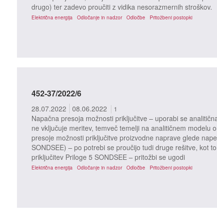
drugo) ter zadevo proučiti z vidika nesorazmernih stroškov.
Električna energija
Odločanje in nadzor
Odločbe
Pritožbeni postopki
452-37/2022/6
28.07.2022
08.06.2022
1
Napačna presoja možnosti priključitve – uporabi se analitičn
ne vključuje meritev, temveč temelji na analitičnem modelu o
presoje možnosti priključitve proizvodne naprave glede nape
SONDSEE) – po potrebi se proučijo tudi druge rešitve, kot to
priključitev Priloge 5 SONDSEE – pritožbi se ugodi
Električna energija
Odločanje in nadzor
Odločbe
Pritožbeni postopki