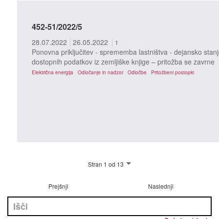
452-51/2022/5
28.07.2022
26.05.2022
1
Ponovna priključitev - sprememba lastništva - dejansko stanj
dostopnih podatkov iz zemljiške knjige – pritožba se zavrne
Električna energija
Odločanje in nadzor
Odločbe
Pritožbeni postopki
Stran 1 od 13
Prejšnji
Naslednji