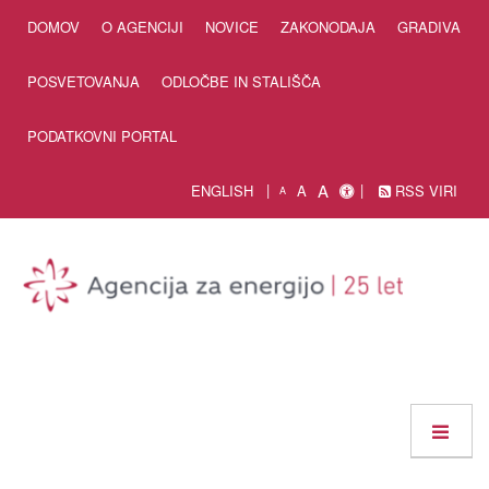
Skip to Content
DOMOV
O AGENCIJI
NOVICE
ZAKONODAJA
GRADIVA
POSVETOVANJA
ODLOČBE IN STALIŠČA
PODATKOVNI PORTAL
A
ENGLISH
A
RSS VIRI
A