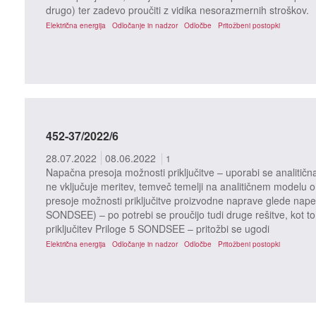
drugo) ter zadevo proučiti z vidika nesorazmernih stroškov.
Električna energija
Odločanje in nadzor
Odločbe
Pritožbeni postopki
452-37/2022/6
28.07.2022
08.06.2022
1
Napačna presoja možnosti priključitve – uporabi se analitičn
ne vključuje meritev, temveč temelji na analitičnem modelu o
presoje možnosti priključitve proizvodne naprave glede nape
SONDSEE) – po potrebi se proučijo tudi druge rešitve, kot to
priključitev Priloge 5 SONDSEE – pritožbi se ugodi
Električna energija
Odločanje in nadzor
Odločbe
Pritožbeni postopki