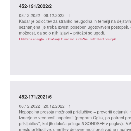
452-191/2022/2
08.12.2022
08.12.2022
1
Kadar je odločitev za stranko neugodna in temelji na dejstvih 
seznanjena, je treba izvesti poseben ugotovitveni postopek, o 
možnost, da se o njih izjavi – pritožbi se ugodi.
Električna energija
Odločanje in nadzor
Odločbe
Pritožbeni postopki
452-171/2021/6
06.12.2022
28.12.2022
1
Nepopolna presoja možnosti priključitve – preveriti dejanski n
izmerjene vrednosti napetosti (program Qgis), po potrebi pre
priključitev'', kot jih določa priloga 5 SONDSEE v poglavju V.
mesto priključitve, omejitev delovne moči proizvodne naprav