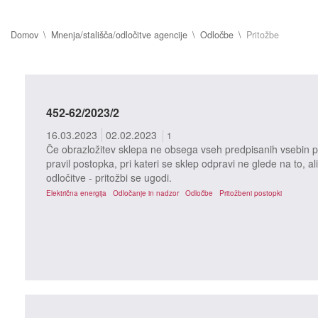
Domov
Mnenja/stališča/odločitve agencije
Odločbe
Pritožbe
452-62/2023/2
16.03.2023
02.02.2023
1
Če obrazložitev sklepa ne obsega vseh predpisanih vsebin po
pravil postopka, pri kateri se sklep odpravi ne glede na to, ali
odločitve - pritožbi se ugodi.
Električna energija
Odločanje in nadzor
Odločbe
Pritožbeni postopki