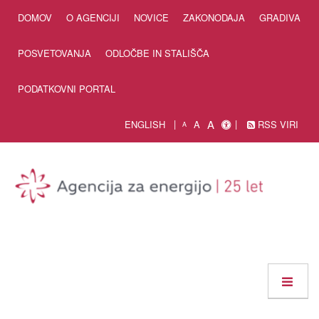
Skip to Content
DOMOV
O AGENCIJI
NOVICE
ZAKONODAJA
GRADIVA
POSVETOVANJA
ODLOČBE IN STALIŠČA
PODATKOVNI PORTAL
A
ENGLISH
A
RSS VIRI
A