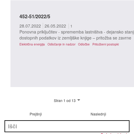
452-51/2022/5
28.07.2022
26.05.2022
1
Ponovna priključitev - sprememba lastništva - dejansko stanj
dostopnih podatkov iz zemljiške knjige – pritožba se zavrne
Električna energija
Odločanje in nadzor
Odločbe
Pritožbeni postopki
Stran 1 od 13
Prejšnji
Naslednji