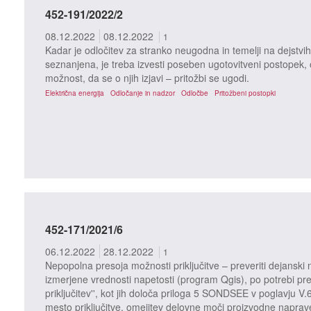
452-191/2022/2
08.12.2022
08.12.2022
1
Kadar je odločitev za stranko neugodna in temelji na dejstvih 
seznanjena, je treba izvesti poseben ugotovitveni postopek, o 
možnost, da se o njih izjavi – pritožbi se ugodi.
Električna energija
Odločanje in nadzor
Odločbe
Pritožbeni postopki
452-171/2021/6
06.12.2022
28.12.2022
1
Nepopolna presoja možnosti priključitve – preveriti dejanski n
izmerjene vrednosti napetosti (program Qgis), po potrebi pre
priključitev'', kot jih določa priloga 5 SONDSEE v poglavju V.
mesto priključitve, omejitev delovne moči proizvodne naprav