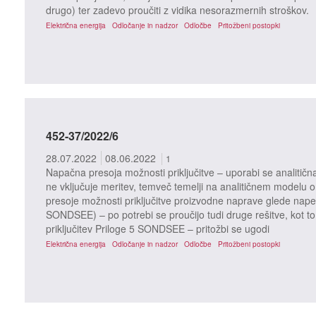
drugo) ter zadevo proučiti z vidika nesorazmernih stroškov.
Električna energija
Odločanje in nadzor
Odločbe
Pritožbeni postopki
452-37/2022/6
28.07.2022
08.06.2022
1
Napačna presoja možnosti priključitve – uporabi se analitičn
ne vključuje meritev, temveč temelji na analitičnem modelu o
presoje možnosti priključitve proizvodne naprave glede nape
SONDSEE) – po potrebi se proučijo tudi druge rešitve, kot to
priključitev Priloge 5 SONDSEE – pritožbi se ugodi
Električna energija
Odločanje in nadzor
Odločbe
Pritožbeni postopki