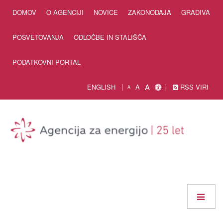
Skip to Content
DOMOV
O AGENCIJI
NOVICE
ZAKONODAJA
GRADIVA
POSVETOVANJA
ODLOČBE IN STALIŠČA
PODATKOVNI PORTAL
A
ENGLISH
A
RSS VIRI
A