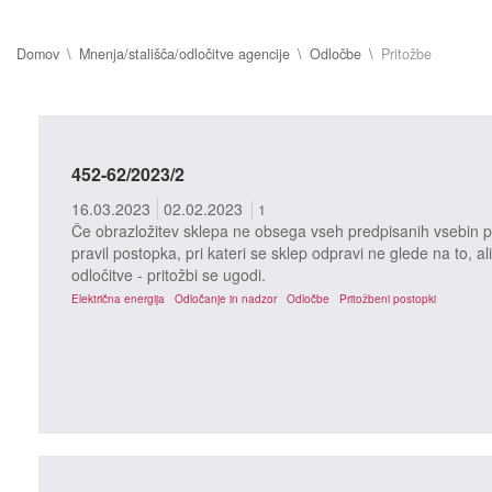
Domov
Mnenja/stališča/odločitve agencije
Odločbe
Pritožbe
452-62/2023/2
16.03.2023
02.02.2023
1
Če obrazložitev sklepa ne obsega vseh predpisanih vsebin po
pravil postopka, pri kateri se sklep odpravi ne glede na to, ali
odločitve - pritožbi se ugodi.
Električna energija
Odločanje in nadzor
Odločbe
Pritožbeni postopki