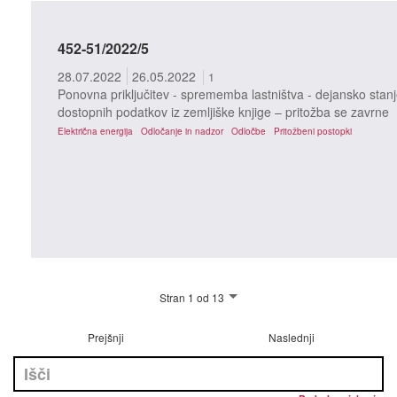
452-51/2022/5
28.07.2022
26.05.2022
1
Ponovna priključitev - sprememba lastništva - dejansko stanj
dostopnih podatkov iz zemljiške knjige – pritožba se zavrne
Električna energija
Odločanje in nadzor
Odločbe
Pritožbeni postopki
Stran 1 od 13
Prejšnji
Naslednji