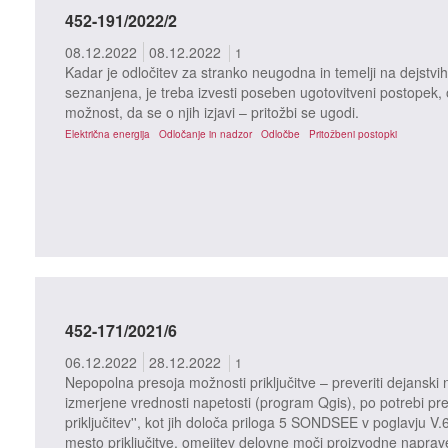
452-191/2022/2
08.12.2022
08.12.2022
1
Kadar je odločitev za stranko neugodna in temelji na dejstvih 
seznanjena, je treba izvesti poseben ugotovitveni postopek, o 
možnost, da se o njih izjavi – pritožbi se ugodi.
Električna energija
Odločanje in nadzor
Odločbe
Pritožbeni postopki
452-171/2021/6
06.12.2022
28.12.2022
1
Nepopolna presoja možnosti priključitve – preveriti dejanski n
izmerjene vrednosti napetosti (program Qgis), po potrebi pre
priključitev'', kot jih določa priloga 5 SONDSEE v poglavju V.
mesto priključitve, omejitev delovne moči proizvodne naprav