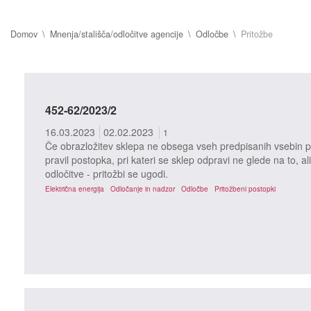
Domov
Mnenja/stališča/odločitve agencije
Odločbe
Pritožbe
452-62/2023/2
16.03.2023
02.02.2023
1
Če obrazložitev sklepa ne obsega vseh predpisanih vsebin po
pravil postopka, pri kateri se sklep odpravi ne glede na to, ali
odločitve - pritožbi se ugodi.
Električna energija
Odločanje in nadzor
Odločbe
Pritožbeni postopki