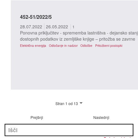
452-51/2022/5
28.07.2022
26.05.2022
1
Ponovna priključitev - sprememba lastništva - dejansko stanj
dostopnih podatkov iz zemljiške knjige – pritožba se zavrne
Električna energija
Odločanje in nadzor
Odločbe
Pritožbeni postopki
Stran 1 od 13
Prejšnji
Naslednji