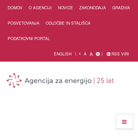
Skip to Content
DOMOV
O AGENCIJI
NOVICE
ZAKONODAJA
GRADIVA
POSVETOVANJA
ODLOČBE IN STALIŠČA
PODATKOVNI PORTAL
A
ENGLISH
A
RSS VIRI
A