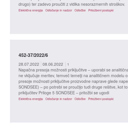
drugo) ter zadevo proučiti z vidika nesorazmernih stroškov.
Električna energija
Odločanje in nadzor
Odločbe
Pritožbeni postopki
452-37/2022/6
28.07.2022
08.06.2022
1
Napačna presoja možnosti priključitve – uporabi se analitičn
ne vključuje meritev, temveč temelji na analitičnem modelu o
presoje možnosti priključitve proizvodne naprave glede nape
SONDSEE) – po potrebi se proučijo tudi druge rešitve, kot to
priključitev Priloge 5 SONDSEE – pritožbi se ugodi
Električna energija
Odločanje in nadzor
Odločbe
Pritožbeni postopki