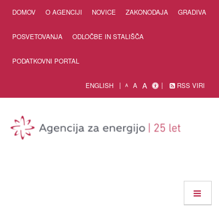
Skip to Content
DOMOV
O AGENCIJI
NOVICE
ZAKONODAJA
GRADIVA
POSVETOVANJA
ODLOČBE IN STALIŠČA
PODATKOVNI PORTAL
A
ENGLISH
A
RSS VIRI
A