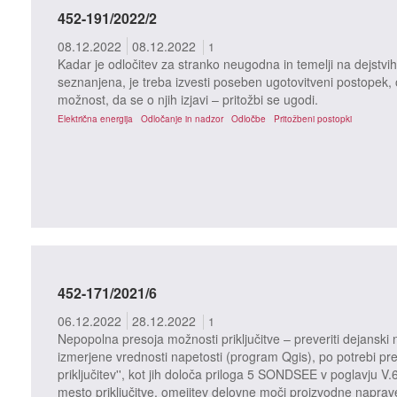
452-191/2022/2
08.12.2022
08.12.2022
1
Kadar je odločitev za stranko neugodna in temelji na dejstvih 
seznanjena, je treba izvesti poseben ugotovitveni postopek, o 
možnost, da se o njih izjavi – pritožbi se ugodi.
Električna energija
Odločanje in nadzor
Odločbe
Pritožbeni postopki
452-171/2021/6
06.12.2022
28.12.2022
1
Nepopolna presoja možnosti priključitve – preveriti dejanski n
izmerjene vrednosti napetosti (program Qgis), po potrebi pre
priključitev'', kot jih določa priloga 5 SONDSEE v poglavju V.
mesto priključitve, omejitev delovne moči proizvodne naprav