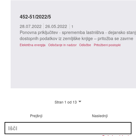
452-51/2022/5
28.07.2022
26.05.2022
1
Ponovna priključitev - sprememba lastništva - dejansko stanj
dostopnih podatkov iz zemljiške knjige – pritožba se zavrne
Električna energija
Odločanje in nadzor
Odločbe
Pritožbeni postopki
Stran 1 od 13
Prejšnji
Naslednji