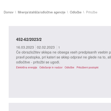
Domov
Mnenja/stališča/odločitve agencije
Odločbe
Pritožbe
452-62/2023/2
16.03.2023
02.02.2023
1
Če obrazložitev sklepa ne obsega vseh predpisanih vsebin po
pravil postopka, pri kateri se sklep odpravi ne glede na to, ali
odločitve - pritožbi se ugodi.
Električna energija
Odločanje in nadzor
Odločbe
Pritožbeni postopki