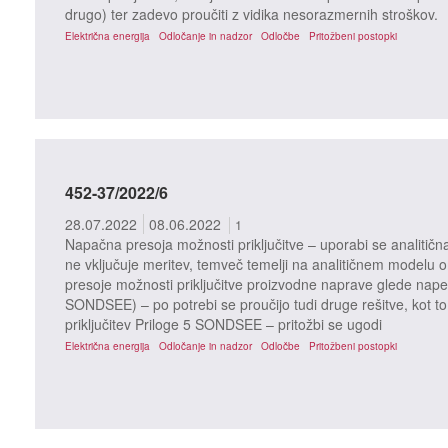
drugo) ter zadevo proučiti z vidika nesorazmernih stroškov.
Električna energija
Odločanje in nadzor
Odločbe
Pritožbeni postopki
452-37/2022/6
28.07.2022
08.06.2022
1
Napačna presoja možnosti priključitve – uporabi se analitičn
ne vključuje meritev, temveč temelji na analitičnem modelu o
presoje možnosti priključitve proizvodne naprave glede nape
SONDSEE) – po potrebi se proučijo tudi druge rešitve, kot to
priključitev Priloge 5 SONDSEE – pritožbi se ugodi
Električna energija
Odločanje in nadzor
Odločbe
Pritožbeni postopki