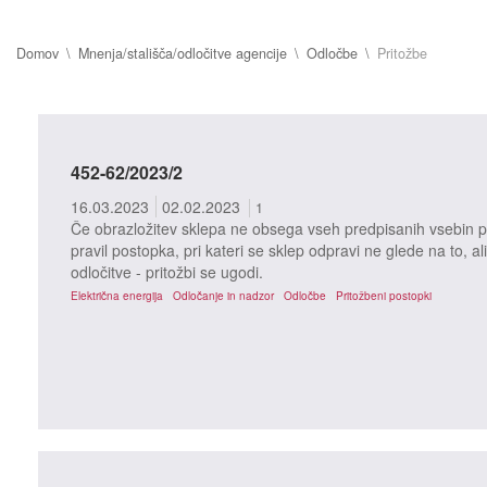
Domov
Mnenja/stališča/odločitve agencije
Odločbe
Pritožbe
452-62/2023/2
16.03.2023
02.02.2023
1
Če obrazložitev sklepa ne obsega vseh predpisanih vsebin po
pravil postopka, pri kateri se sklep odpravi ne glede na to, ali
odločitve - pritožbi se ugodi.
Električna energija
Odločanje in nadzor
Odločbe
Pritožbeni postopki