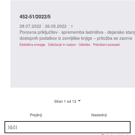
452-51/2022/5
28.07.2022
26.05.2022
1
Ponovna priključitev - sprememba lastništva - dejansko stanj
dostopnih podatkov iz zemljiške knjige – pritožba se zavrne
Električna energija
Odločanje in nadzor
Odločbe
Pritožbeni postopki
Stran 1 od 13
Prejšnji
Naslednji