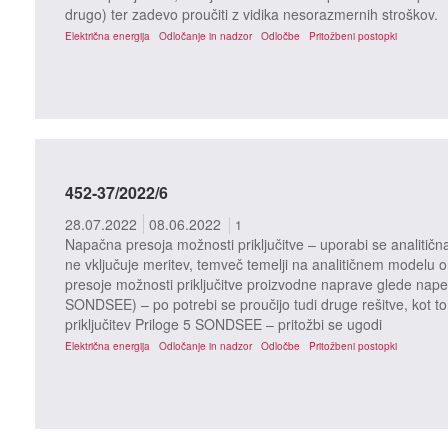
drugo) ter zadevo proučiti z vidika nesorazmernih stroškov.
Električna energija
Odločanje in nadzor
Odločbe
Pritožbeni postopki
452-37/2022/6
28.07.2022
08.06.2022
1
Napačna presoja možnosti priključitve – uporabi se analitičn
ne vključuje meritev, temveč temelji na analitičnem modelu o
presoje možnosti priključitve proizvodne naprave glede nape
SONDSEE) – po potrebi se proučijo tudi druge rešitve, kot to
priključitev Priloge 5 SONDSEE – pritožbi se ugodi
Električna energija
Odločanje in nadzor
Odločbe
Pritožbeni postopki