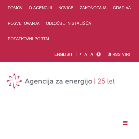
Skip to Content
DOMOV
O AGENCIJI
NOVICE
ZAKONODAJA
GRADIVA
POSVETOVANJA
ODLOČBE IN STALIŠČA
PODATKOVNI PORTAL
A
ENGLISH
A
RSS VIRI
A