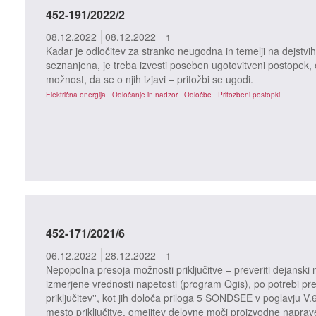
452-191/2022/2
08.12.2022
08.12.2022
1
Kadar je odločitev za stranko neugodna in temelji na dejstvih 
seznanjena, je treba izvesti poseben ugotovitveni postopek, o 
možnost, da se o njih izjavi – pritožbi se ugodi.
Električna energija
Odločanje in nadzor
Odločbe
Pritožbeni postopki
452-171/2021/6
06.12.2022
28.12.2022
1
Nepopolna presoja možnosti priključitve – preveriti dejanski n
izmerjene vrednosti napetosti (program Qgis), po potrebi pre
priključitev'', kot jih določa priloga 5 SONDSEE v poglavju V.
mesto priključitve, omejitev delovne moči proizvodne naprav