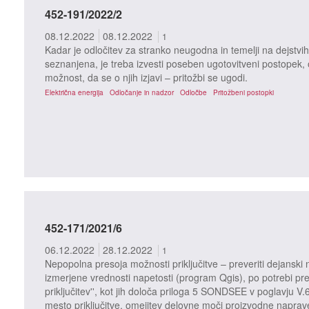
452-191/2022/2
08.12.2022
08.12.2022
1
Kadar je odločitev za stranko neugodna in temelji na dejstvih 
seznanjena, je treba izvesti poseben ugotovitveni postopek, o 
možnost, da se o njih izjavi – pritožbi se ugodi.
Električna energija
Odločanje in nadzor
Odločbe
Pritožbeni postopki
452-171/2021/6
06.12.2022
28.12.2022
1
Nepopolna presoja možnosti priključitve – preveriti dejanski n
izmerjene vrednosti napetosti (program Qgis), po potrebi pre
priključitev'', kot jih določa priloga 5 SONDSEE v poglavju V.
mesto priključitve, omejitev delovne moči proizvodne naprav