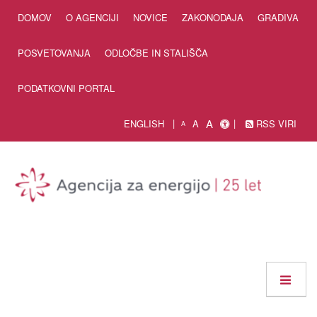
Skip to Content
DOMOV
O AGENCIJI
NOVICE
ZAKONODAJA
GRADIVA
POSVETOVANJA
ODLOČBE IN STALIŠČA
PODATKOVNI PORTAL
A
ENGLISH
A
RSS VIRI
A