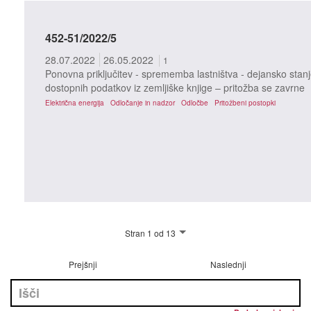
452-51/2022/5
28.07.2022
26.05.2022
1
Ponovna priključitev - sprememba lastništva - dejansko stanj
dostopnih podatkov iz zemljiške knjige – pritožba se zavrne
Električna energija
Odločanje in nadzor
Odločbe
Pritožbeni postopki
Stran 1 od 13
Prejšnji
Naslednji