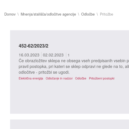
Domov
Mnenja/stališča/odločitve agencije
Odločbe
Pritožbe
452-62/2023/2
16.03.2023
02.02.2023
1
Če obrazložitev sklepa ne obsega vseh predpisanih vsebin po
pravil postopka, pri kateri se sklep odpravi ne glede na to, ali
odločitve - pritožbi se ugodi.
Električna energija
Odločanje in nadzor
Odločbe
Pritožbeni postopki