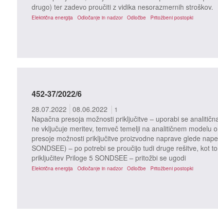
drugo) ter zadevo proučiti z vidika nesorazmernih stroškov.
Električna energija
Odločanje in nadzor
Odločbe
Pritožbeni postopki
452-37/2022/6
28.07.2022
08.06.2022
1
Napačna presoja možnosti priključitve – uporabi se analitičn
ne vključuje meritev, temveč temelji na analitičnem modelu o
presoje možnosti priključitve proizvodne naprave glede nape
SONDSEE) – po potrebi se proučijo tudi druge rešitve, kot to
priključitev Priloge 5 SONDSEE – pritožbi se ugodi
Električna energija
Odločanje in nadzor
Odločbe
Pritožbeni postopki