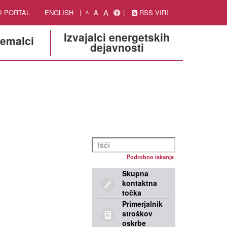
A
I PORTAL
ENGLISH
A
RSS VIRI
A
Izvajalci energetskih
jemalci
dejavnosti
Podrobno iskanje
Skupna
kontaktna
točka
Primerjalnik
stroškov
oskrbe