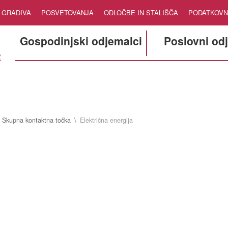
GRADIVA
POSVETOVANJA
ODLOČBE IN STALIŠČA
PODATKOVN
Gospodinjski odjemalci
Poslovni od
Skupna kontaktna točka
Električna energija