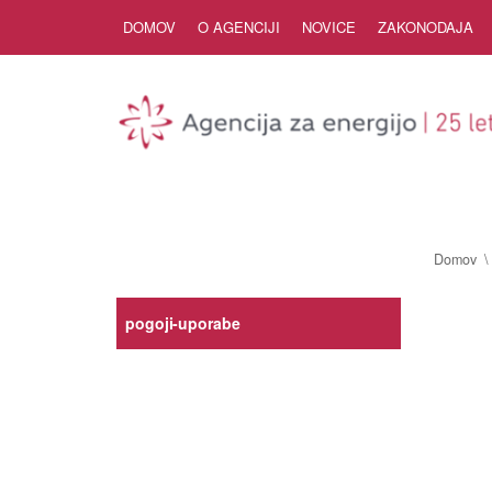
Skip to Content
DOMOV
O AGENCIJI
NOVICE
ZAKONODAJA
Domov
pogoji-uporabe