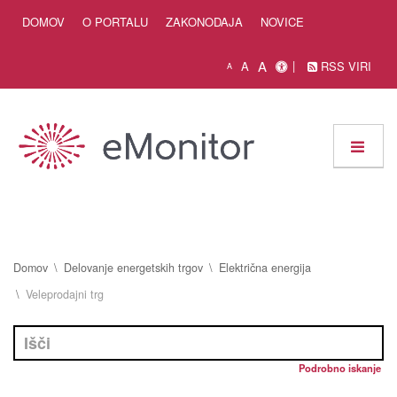
Skip to Content
DOMOV
O PORTALU
ZAKONODAJA
NOVICE
A
A
RSS VIRI
A
Domov
Delovanje energetskih trgov
Električna energija
Veleprodajni trg
Podrobno iskanje