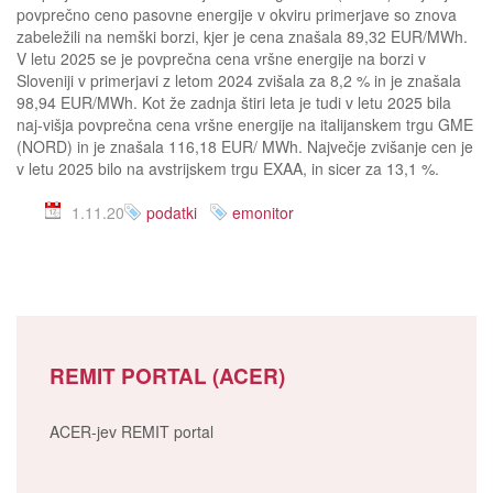
povprečno ceno pasovne energije v okviru primerjave so znova
zabeležili na nemški borzi, kjer je cena znašala 89,32 EUR/MWh.
V letu 2025 se je povprečna cena vršne energije na borzi v
Sloveniji v primerjavi z letom 2024 zvišala za 8,2 % in je znašala
98,94 EUR/MWh. Kot že zadnja štiri leta je tudi v letu 2025 bila
naj-višja povprečna cena vršne energije na italijanskem trgu GME
(NORD) in je znašala 116,18 EUR/ MWh. Največje zvišanje cen je
v letu 2025 bilo na avstrijskem trgu EXAA, in sicer za 13,1 %.
1.11.20
podatki
emonitor
REMIT PORTAL (ACER)
ACER-jev REMIT portal