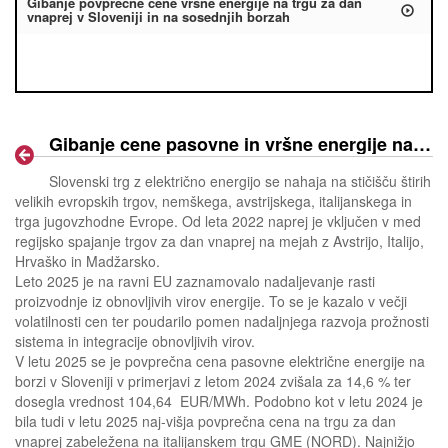
Gibanje povprečne cene vršne energije na trgu za dan
vnaprej v Sloveniji in na sosednjih borzah
Gibanje cene pasovne in vršne energije na trgu za dan vnaprej v Sloveniji in na sosednjih borzah v letu 2025
Slovenski trg z električno energijo se nahaja na stičišču štirih
velikih evropskih trgov, nemškega, avstrijskega, italijanskega in
trga jugovzhodne Evrope. Od leta 2022 naprej je vključen v med
regijsko spajanje trgov za dan vnaprej na mejah z Avstrijo, Italijo,
Hrvaško in Madžarsko.
Leto 2025 je na ravni EU zaznamovalo nadaljevanje rasti
proizvodnje iz obnovljivih virov energije. To se je kazalo v večji
volatilnosti cen ter poudarilo pomen nadaljnjega razvoja prožnosti
sistema in integracije obnovljivih virov.
V letu 2025 se je povprečna cena pasovne električne energije na
borzi v Sloveniji v primerjavi z letom 2024 zvišala za 14,6 % ter
dosegla vrednost 104,64 EUR/MWh. Podobno kot v letu 2024 je
bila tudi v letu 2025 naj-višja povprečna cena na trgu za dan
vnaprej zabeležena na italijanskem trgu GME (NORD). Najnižjo