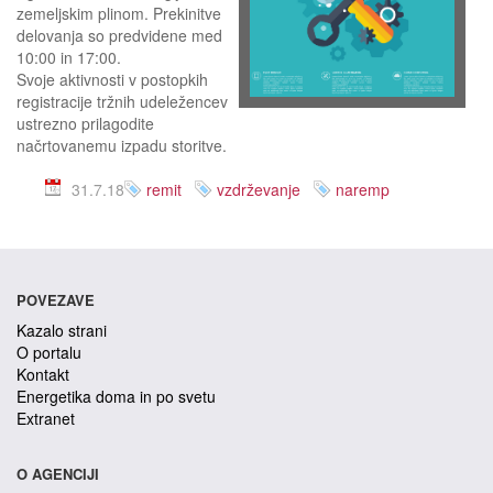
zemeljskim plinom. Prekinitve
delovanja so predvidene med
10:00 in 17:00.
Svoje aktivnosti v postopkih
registracije tržnih udeležencev
ustrezno prilagodite
načrtovanemu izpadu storitve.
31.7.18
remit
vzdrževanje
naremp
POVEZAVE
Kazalo strani
O portalu
Kontakt
Energetika doma in po svetu
Extranet
O AGENCIJI