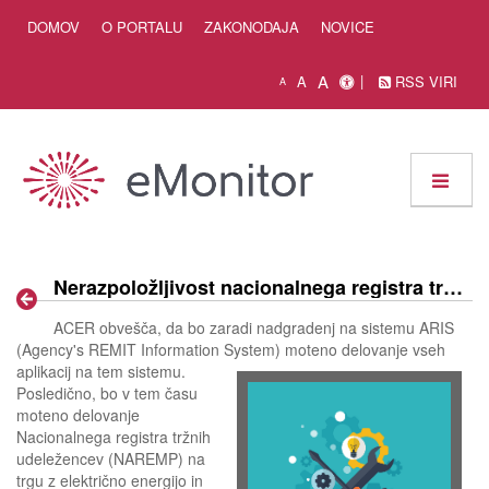
Skip to Content
DOMOV
O PORTALU
ZAKONODAJA
NOVICE
A
A
RSS VIRI
A
Nerazpoložljivost nacionalnega registra tržnih udeležencev dne 1. 8. 2018
ACER obvešča, da bo zaradi nadgradenj na sistemu ARIS
(Agency's REMIT Information System) moteno delovanje vseh
aplikacij na tem sistemu.
Posledično, bo v tem času
moteno delovanje
Nacionalnega registra tržnih
udeležencev (NAREMP) na
trgu z električno energijo in