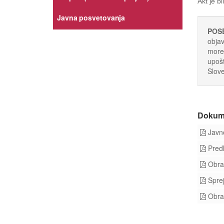
Akt je b
Javna posvetovanja
POS
objav
moreb
upošt
Slove
Dokum
Javno
Predl
Obraz
Sprej
Obraz