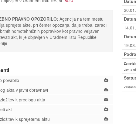
il objavljen v Uradnem listu RS, št.
8/20
.
Datum
20.01
EBNO PRAVNO OPOZORILO:
Agencija na tem mestu
Datum
lja sprejete akte, pri čemer opozarja, da je treba, zaradi
14.01
itnih nomotehničnih popravkov kot pravno veljaven
Datum
evati akt, ki je objavljen v Uradnem listu Republike
nije
19.03
Podro
Zemeljski
enti
Javna o
Statu
 povabilo
Zaključe
og akta v javni obravnavi
ložitev k predlogu akta
eti akt
ložitev k sprejetemu aktu