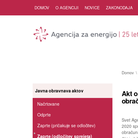
Skip to Content
DOMOV
O AGENCIJI
NOVICE
ZAKONODAJA
Domov
Javna obravnava aktov
Akt o
obrač
Načrtovane
Odprte
Svet Age
Zaprte (pričakuje se odločitev)
2020 spr
obračun
Zaprte (odločitev sprejeta)