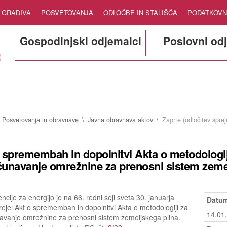
GRADIVA
POSVETOVANJA
ODLOČBE IN STALIŠČA
PODATKOVN
Gospodinjski odjemalci
Poslovni od
Posvetovanja in obravnave
Javna obravnava aktov
Zaprte (odločitev sprej
 spremembah in dopolnitvi Akta o metodologij
unavanje omrežnine za prenosni sistem zeme
ncije za energijo je na 66. redni seji sveta 30. januarja
Datum
ejel Akt o spremembah in dopolnitvi Akta o metodologiji za
14.01
avanje omrežnine za prenosni sistem zemeljskega plina.