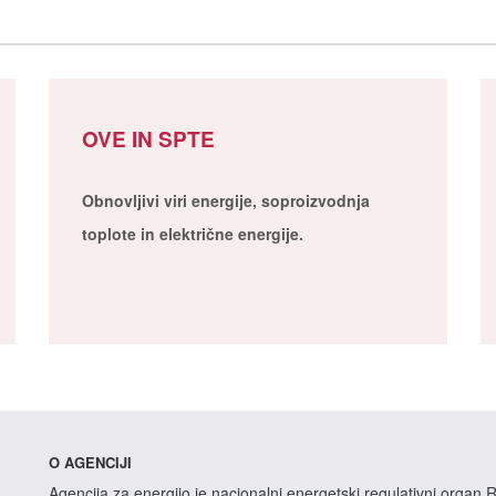
OVE IN SPTE
Obnovljivi viri energije, soproizvodnja
toplote in električne energije.
O AGENCIJI
Agencija za energijo je nacionalni energetski regulativni organ R