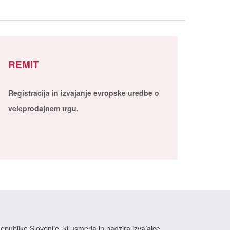
REMIT
Registracija in izvajanje evropske uredbe o
veleprodajnem trgu.
epublike Slovenije, ki usmerja in nadzira izvajalce