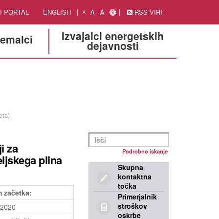
A
I PORTAL
ENGLISH
A
RSS VIRI
A
Izvajalci energetskih
jemalci
dejavnosti
eta)
i za
Podrobno iskanje
ljskega plina
Skupna
kontaktna
točka
 začetka:
Primerjalnik
stroškov
.2020
oskrbe