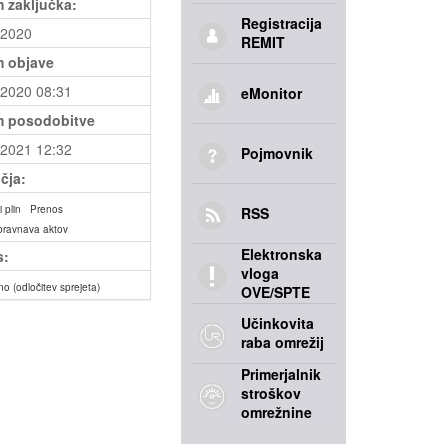
 zaključka:
Registracija
.2020
REMIT
 objave
.2020 08:31
eMonitor
 posodobitve
.2021 12:32
Pojmovnik
čja:
 plin
Prenos
RSS
bravnava aktov
Elektronska
s:
vloga
no (odločitev sprejeta)
OVE/SPTE
Učinkovita
raba omrežij
Primerjalnik
stroškov
omrežnine