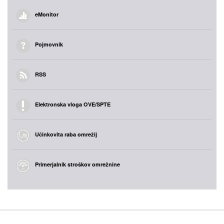
eMonitor
Pojmovnik
RSS
Elektronska vloga OVE/SPTE
Učinkovita raba omrežij
Primerjalnik stroškov omrežnine