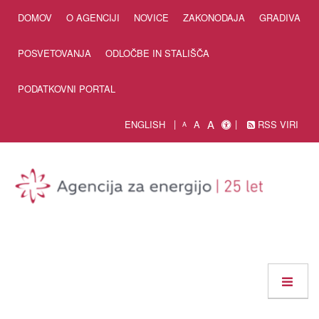
Skip to Content
DOMOV
O AGENCIJI
NOVICE
ZAKONODAJA
GRADIVA
POSVETOVANJA
ODLOČBE IN STALIŠČA
PODATKOVNI PORTAL
A
ENGLISH
A
RSS VIRI
A