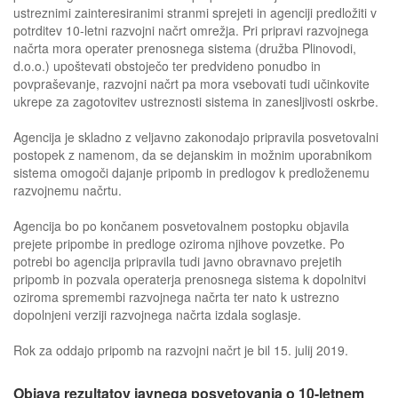
ustreznimi zainteresiranimi stranmi sprejeti in agenciji predložiti v
potrditev 10-letni razvojni načrt omrežja. Pri pripravi razvojnega
načrta mora operater prenosnega sistema (družba Plinovodi,
d.o.o.) upoštevati obstoječo ter predvideno ponudbo in
povpraševanje, razvojni načrt pa mora vsebovati tudi učinkovite
ukrepe za zagotovitev ustreznosti sistema in zanesljivosti oskrbe.
Agencija je skladno z veljavno zakonodajo pripravila posvetovalni
postopek z namenom, da se dejanskim in možnim uporabnikom
sistema omogoči dajanje pripomb in predlogov k predloženemu
razvojnemu načrtu.
Agencija bo po končanem posvetovalnem postopku objavila
prejete pripombe in predloge oziroma njihove povzetke. Po
potrebi bo agencija pripravila tudi javno obravnavo prejetih
pripomb in pozvala operaterja prenosnega sistema k dopolnitvi
oziroma spremembi razvojnega načrta ter nato k ustrezno
dopolnjeni verziji razvojnega načrta izdala soglasje.
Rok za oddajo pripomb na razvojni načrt je bil 15. julij 2019.
Objava rezultatov javnega posvetovanja o 10-letnem