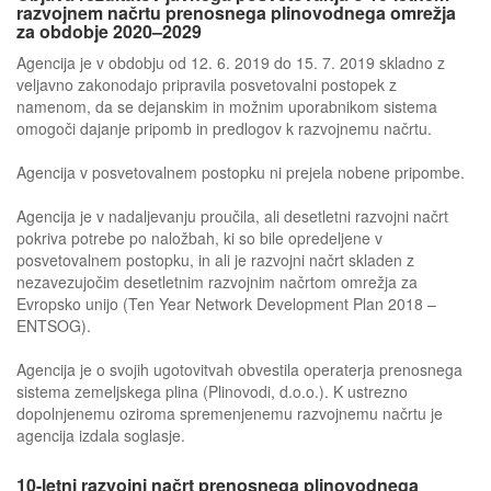
razvojnem načrtu prenosnega plinovodnega omrežja
za obdobje 2020–2029
Agencija je v obdobju od 12. 6. 2019 do 15. 7. 2019 skladno z
veljavno zakonodajo pripravila posvetovalni postopek z
namenom, da se dejanskim in možnim uporabnikom sistema
omogoči dajanje pripomb in predlogov k razvojnemu načrtu.
Agencija v posvetovalnem postopku ni prejela nobene pripombe.
Agencija je v nadaljevanju proučila, ali desetletni razvojni načrt
pokriva potrebe po naložbah, ki so bile opredeljene v
posvetovalnem postopku, in ali je razvojni načrt skladen z
nezavezujočim desetletnim razvojnim načrtom omrežja za
Evropsko unijo (Ten Year Network Development Plan 2018 –
ENTSOG).
Agencija je o svojih ugotovitvah obvestila operaterja prenosnega
sistema zemeljskega plina (Plinovodi, d.o.o.). K ustrezno
dopolnjenemu oziroma spremenjenemu razvojnemu načrtu je
agencija izdala soglasje.
10-letni razvojni načrt prenosnega plinovodnega