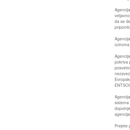
Agencija
veljavno
da se d
pripomb
Agencija
oziroma 
Agencija
pokriva 
posvetov
nezavez
Evropsk
ENTSOG
Agencija
sistema 
dopolnj
agencija
Prejete 