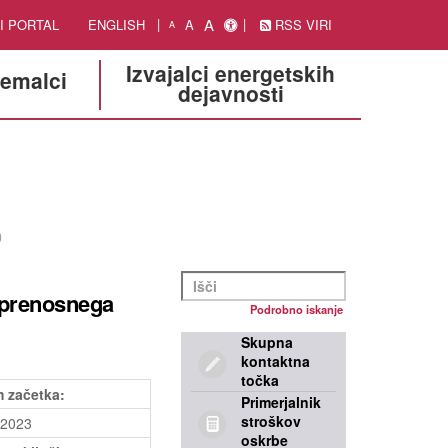
A
I PORTAL
ENGLISH
A
RSS VIRI
A
Izvajalci energetskih
jemalci
dejavnosti
)
 prenosnega
Podrobno iskanje
Skupna
kontaktna
točka
 začetka:
Primerjalnik
stroškov
.2023
oskrbe