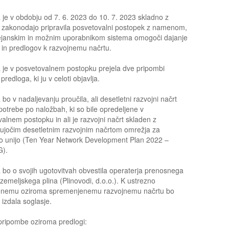
 je v obdobju od 7. 6. 2023 do 10. 7. 2023 skladno z
 zakonodajo pripravila posvetovalni postopek z namenom,
ejanskim in možnim uporabnikom sistema omogoči dajanje
 in predlogov k razvojnemu načrtu.
 je v posvetovalnem postopku prejela dve pripombi
predloga, ki ju v celoti objavlja.
 bo v nadaljevanju proučila, ali desetletni razvojni načrt
potrebe po naložbah, ki so bile opredeljene v
alnem postopku in ali je razvojni načrt skladen z
ujočim desetletnim razvojnim načrtom omrežja za
o unijo (Ten Year Network Development Plan 2022 –
).
 bo o svojih ugotovitvah obvestila operaterja prenosnega
zemeljskega plina (Plinovodi, d.o.o.). K ustrezno
enemu oziroma spremenjenemu razvojnemu načrtu bo
 izdala soglasje.
pripombe oziroma predlogi: