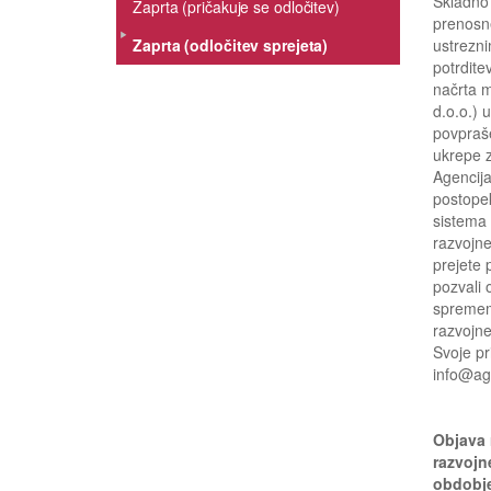
Skladno 
Zaprta (pričakuje se odločitev)
prenosn
Zaprta (odločitev sprejeta)
ustreznim
potrdite
načrta m
d.o.o.) 
povpraše
ukrepe z
Agencija
postope
sistema
razvojn
prejete 
pozvali 
sprememb
razvojne
Svoje pr
info@age
Objava 
razvojn
obdobj