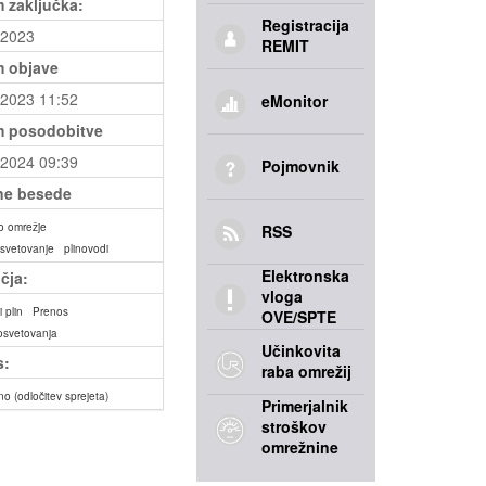
 zaključka:
Registracija
.2023
REMIT
 objave
.2023 11:52
eMonitor
 posodobitve
.2024 09:39
Pojmovnik
ne besede
o omrežje
RSS
svetovanje
plinovodi
Elektronska
čja:
vloga
 plin
Prenos
OVE/SPTE
osvetovanja
Učinkovita
s:
raba omrežij
no (odločitev sprejeta)
Primerjalnik
stroškov
omrežnine