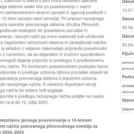
z Zakonom o oskrbi s plini mora neodvisni operater
Datum
ega sistema vsako leto po posvetovanju z vsemi
10.07
i zainteresiranimi stranmi sprejeti in agenciji predložiti v
v 10-letni razvojni načrt omrežja. Pri pripravi razvojnega
Datum
ora operater prenosnega sistema (družba Plinovodi,
05.06
upoštevati obstoječo ter predvideno ponudbo in
Datum
vanje, razvojni načrt pa mora vsebovati tudi učinkovite
a zagotovitev ustreznosti sistema in zanesljivosti oskrbe.
25.04
 je skladno z veljavno zakonodajo pripravila posvetovalni
Ključ
k z namenom, da se dejanskim in možnim uporabnikom
 omogoči dajanje pripomb in predlogov k predloženemu
prenosn
emu načrtu. Po končanem posvetovalnem postopku bomo
javno po
pripombe in predloge oziroma njihove povzetke objavili ter
Podro
operaterja prenosnega sistema k dopolnitvi oziroma
i razvojnega načrta. K ustrezno dopolnjeni verziji
Zemeljski
ga načrta bo izdano tudi soglasje.
Javna p
ipombe k predlogu razvojnega načrta pošljite na naslov
Statu
n-rs.si do 10. julija 2023.
Zaključe
rezultatov javnega posvetovanja o 10-letnem
em načrtu prenosnega plinovodnega omrežja za
e 2024–2033