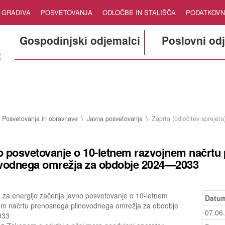
GRADIVA
POSVETOVANJA
ODLOČBE IN STALIŠČA
PODATKOVN
Gospodinjski odjemalci
Poslovni od
Posvetovanja in obravnave
Javna posvetovanja
Zaprta (odločitev sprejeta
 posvetovanje o 10-letnem razvojnem načrtu
ovodnega omrežja za obdobje 2024—2033
 za energijo začenja javno posvetovanje o 10-letnem
Datum
em načrtu prenosnega plinovodnega omrežja za obdobje
07.06
033