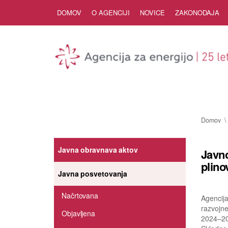
Skip to Content
DOMOV
O AGENCIJI
NOVICE
ZAKONODAJA
Domov
Javna obravnava aktov
Javno
plin
Javna posvetovanja
Načrtovana
Agencija
razvojn
Objavljena
2024–2