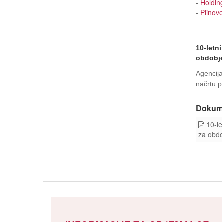
-
Holdin
-
Plinovo
10-letn
obdobje
Agencija
načrtu 
Dokum
10-le
za obd