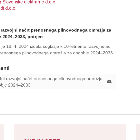
g Slovenske elektrarne d.o.o.
di d.o.o.
i razvojni načrt prenosnega plinovodnega omrežja za
 2024–2033, potrjen
 je 18. 4. 2024 izdala soglasje k 10-letnemu razvojnemu
prenosnega plinovodnega omrežja za obdobje 2024–2033.
enti
tni razvojni načrt prenosnega plinovodnega omrežja
obje 2024–2033