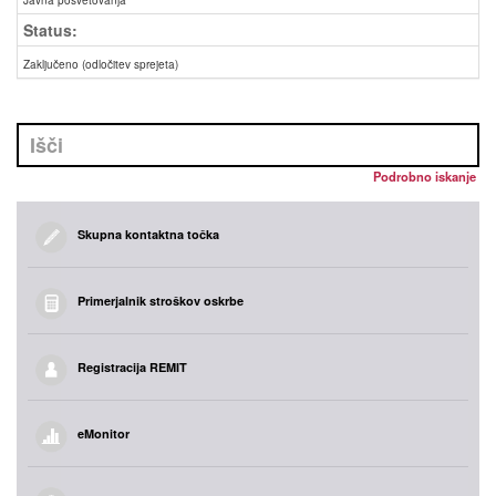
Javna posvetovanja
Status:
Zaključeno (odločitev sprejeta)
Podrobno iskanje
Skupna kontaktna točka
Primerjalnik stroškov oskrbe
Registracija REMIT
eMonitor