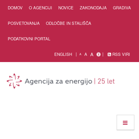
Skip to Content
DOMOV
O AGENCIJI
NOVICE
ZAKONODAJA
GRADIVA
POSVETOVANJA
ODLOČBE IN STALIŠČA
PODATKOVNI PORTAL
A
ENGLISH
A
RSS VIRI
A