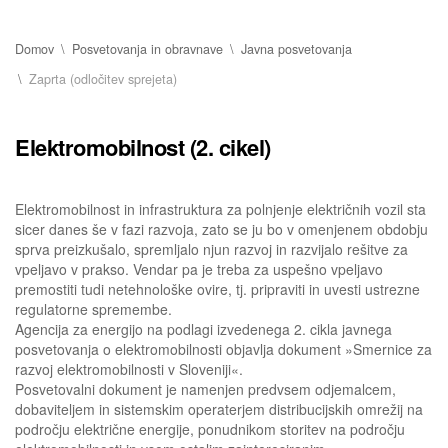
Domov
Posvetovanja in obravnave
Javna posvetovanja
Zaprta (odločitev sprejeta)
Elektromobilnost (2. cikel)
Elektromobilnost in infrastruktura za polnjenje električnih vozil sta
sicer danes še v fazi razvoja, zato se ju bo v omenjenem obdobju
sprva preizkušalo, spremljalo njun razvoj in razvijalo rešitve za
vpeljavo v prakso. Vendar pa je treba za uspešno vpeljavo
premostiti tudi netehnološke ovire, tj. pripraviti in uvesti ustrezne
regulatorne spremembe.
Agencija za energijo na podlagi izvedenega 2. cikla javnega
posvetovanja o elektromobilnosti objavlja dokument »Smernice za
razvoj elektromobilnosti v Sloveniji«.
Posvetovalni dokument je namenjen predvsem odjemalcem,
dobaviteljem in sistemskim operaterjem distribucijskih omrežij na
področju električne energije, ponudnikom storitev na področju