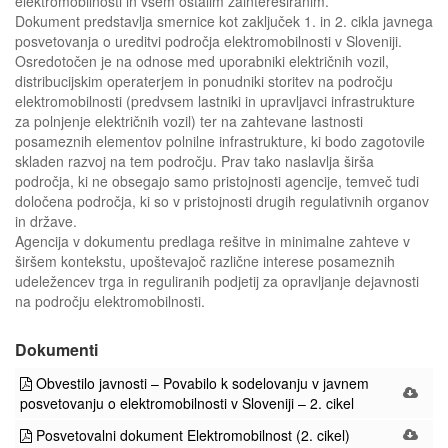
elektromobilnosti in vsem ostalim zainteresiranim.
Dokument predstavlja smernice kot zaključek 1. in 2. cikla javnega
posvetovanja o ureditvi področja elektromobilnosti v Sloveniji.
Osredotočen je na odnose med uporabniki električnih vozil,
distribucijskim operaterjem in ponudniki storitev na področju
elektromobilnosti (predvsem lastniki in upravljavci infrastrukture
za polnjenje električnih vozil) ter na zahtevane lastnosti
posameznih elementov polnilne infrastrukture, ki bodo zagotovile
skladen razvoj na tem področju. Prav tako naslavlja širša
področja, ki ne obsegajo samo pristojnosti agencije, temveč tudi
določena področja, ki so v pristojnosti drugih regulativnih organov
in države.
Agencija v dokumentu predlaga rešitve in minimalne zahteve v
širšem kontekstu, upoštevajoč različne interese posameznih
udeležencev trga in reguliranih podjetij za opravljanje dejavnosti
na področju elektromobilnosti.
Dokumenti
Obvestilo javnosti – Povabilo k sodelovanju v javnem
posvetovanju o elektromobilnosti v Sloveniji – 2. cikel
Posvetovalni dokument Elektromobilnost (2. cikel)