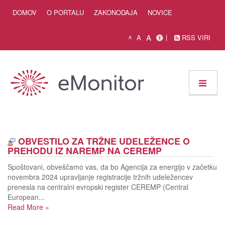
Skip to Content
DOMOV
O PORTALU
ZAKONODAJA
NOVICE
A
A
RSS VIRI
A
OBVESTILO ZA TRŽNE UDELEŽENCE O
PREHODU IZ NAREMP NA CEREMP
Spoštovani, obveščamo vas, da bo Agencija za energijo v začetku
novembra 2024 upravljanje registracije tržnih udeležencev
prenesla na centralni evropski register CEREMP (Central
European...
Read More
»