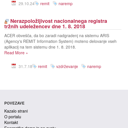
29.10.24
remit
naremp
Nerazpoložljivost nacionalnega registra
tržnih udeležencev dne 1. 8. 2018
ACER obvešča, da bo zaradi nadgradenj na sistemu ARIS
(Agency's REMIT Information System) moteno delovanje vseh
aplikacij na tem sistemu dne 1. 8. 2018.
Read More
»
31.7.18
remit
vzdrževanje
naremp
POVEZAVE
Kazalo strani
O portalu
Kontakt