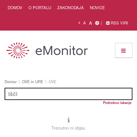
Skip to Content
DOMOV
O PORTALU
ZAKONODAJA
NOVICE
A
A
RSS VIRI
A
Domov
OVE in URE
OVE
Podrobno iskanje
Trenutno ni objav.