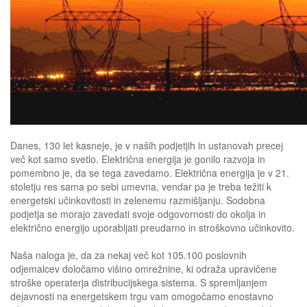
Danes, 130 let kasneje, je v naših podjetjih in ustanovah precej
več kot samo svetlo. Električna energija je gonilo razvoja in
pomembno je, da se tega zavedamo. Električna energija je v 21.
stoletju res sama po sebi umevna, vendar pa je treba težiti k
energetski učinkovitosti in zelenemu razmišljanju. Sodobna
podjetja se morajo zavedati svoje odgovornosti do okolja in
električno energijo uporabljati preudarno in stroškovno učinkovito.
Naša naloga je, da za nekaj več kot 105.100 poslovnih
odjemalcev določamo višino omrežnine, ki odraža upravičene
stroške operaterja distribucijskega sistema. S spremljanjem
dejavnosti na energetskem trgu vam omogočamo enostavno