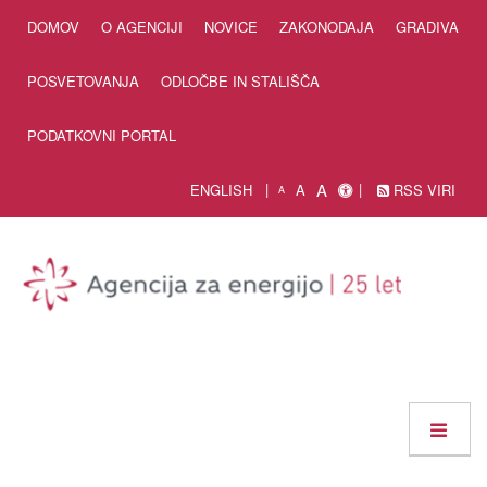
Skip to Content
DOMOV
O AGENCIJI
NOVICE
ZAKONODAJA
GRADIVA
POSVETOVANJA
ODLOČBE IN STALIŠČA
PODATKOVNI PORTAL
A
ENGLISH
A
RSS VIRI
A