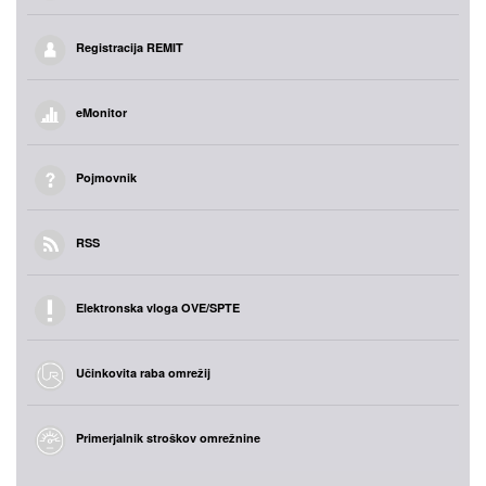
Registracija REMIT
eMonitor
Pojmovnik
RSS
Elektronska vloga OVE/SPTE
Učinkovita raba omrežij
Primerjalnik stroškov omrežnine