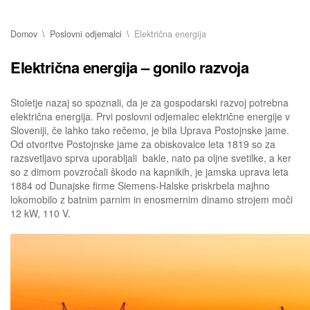
Domov
Poslovni odjemalci
Električna energija
Električna energija – gonilo razvoja
Stoletje nazaj so spoznali, da je za gospodarski razvoj potrebna
električna energija. Prvi poslovni odjemalec električne energije v
Sloveniji, če lahko tako rečemo, je bila Uprava Postojnske jame.
Od otvoritve Postojnske jame za obiskovalce leta 1819 so za
razsvetljavo sprva uporabljali bakle, nato pa oljne svetilke, a ker
so z dimom povzročali škodo na kapnikih, je jamska uprava leta
1884 od Dunajske firme Siemens-Halske priskrbela majhno
lokomobilo z batnim parnim in enosmernim dinamo strojem moči
12 kW, 110 V.