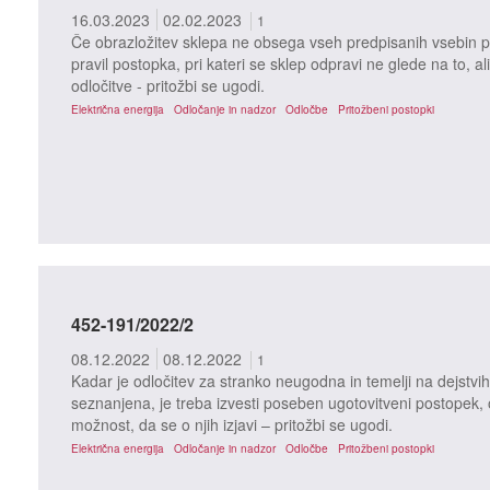
16.03.2023
02.02.2023
1
Če obrazložitev sklepa ne obsega vseh predpisanih vsebin po
pravil postopka, pri kateri se sklep odpravi ne glede na to, ali
odločitve - pritožbi se ugodi.
Električna energija
Odločanje in nadzor
Odločbe
Pritožbeni postopki
452-191/2022/2
08.12.2022
08.12.2022
1
Kadar je odločitev za stranko neugodna in temelji na dejstvih 
seznanjena, je treba izvesti poseben ugotovitveni postopek, o 
možnost, da se o njih izjavi – pritožbi se ugodi.
Električna energija
Odločanje in nadzor
Odločbe
Pritožbeni postopki