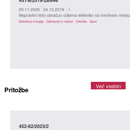
451-8/2019-28/646
09.11.2020
24.12.2019
1
Nepravilni letni obračun odjema elektrike na merilnem mestu
Električna energija
Odločanje in nadzor
Odločbe
Spori
Več vsebin
Pritožbe
452-62/2023/2