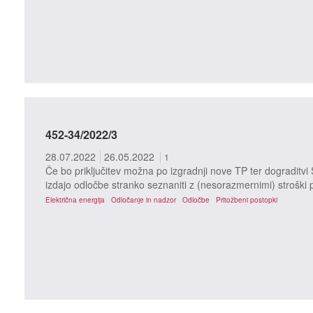
452-34/2022/3
28.07.2022
26.05.2022
1
Če bo priključitev možna po izgradnji nove TP ter dograditv
izdajo odločbe stranko seznaniti z (nesorazmernimi) stroški
Električna energija
Odločanje in nadzor
Odločbe
Pritožbeni postopki