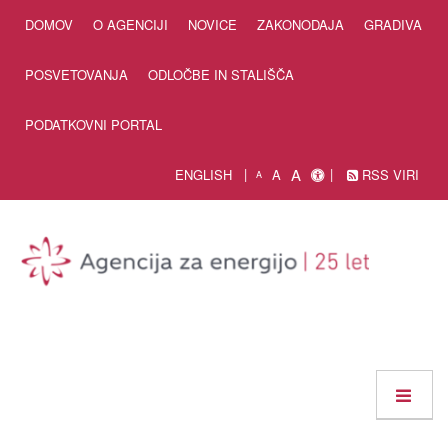
Skip to Content
DOMOV
O AGENCIJI
NOVICE
ZAKONODAJA
GRADIVA
POSVETOVANJA
ODLOČBE IN STALIŠČA
PODATKOVNI PORTAL
A
ENGLISH
A
RSS VIRI
A