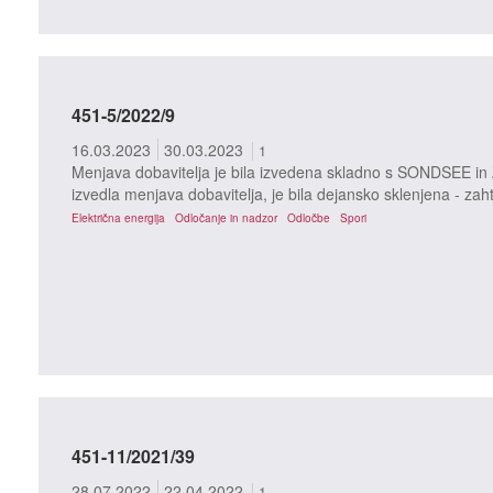
451-5/2022/9
16.03.2023
30.03.2023
1
Menjava dobavitelja je bila izvedena skladno s SONDSEE in
izvedla menjava dobavitelja, je bila dejansko sklenjena - za
Električna energija
Odločanje in nadzor
Odločbe
Spori
451-11/2021/39
28.07.2022
22.04.2022
1