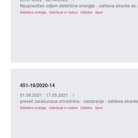
Neupravičen odjem električne energije - zahteva stranke se za
Električna energija
Odločanje in nadzor
Odločbe
Spori
451-16/2020-14
01.06.2021
17.05.2021
1
preveč zaračunana omrežnina - zastaranje - zahteva strank
Električna energija
Odločanje in nadzor
Odločbe
Spori