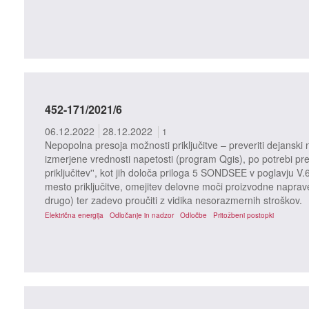
452-171/2021/6
06.12.2022
28.12.2022
1
Nepopolna presoja možnosti priključitve – preveriti dejanski n
izmerjene vrednosti napetosti (program Qgis), po potrebi pre
priključitev'', kot jih določa priloga 5 SONDSEE v poglavju V.
mesto priključitve, omejitev delovne moči proizvodne naprav
drugo) ter zadevo proučiti z vidika nesorazmernih stroškov.
Električna energija
Odločanje in nadzor
Odločbe
Pritožbeni postopki