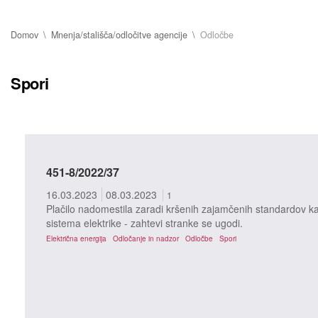
Domov
Mnenja/stališča/odločitve agencije
Odločbe
Spori
451-8/2022/37
16.03.2023
08.03.2023
1
Plačilo nadomestila zaradi kršenih zajamčenih standardov 
sistema elektrike - zahtevi stranke se ugodi.
Električna energija
Odločanje in nadzor
Odločbe
Spori