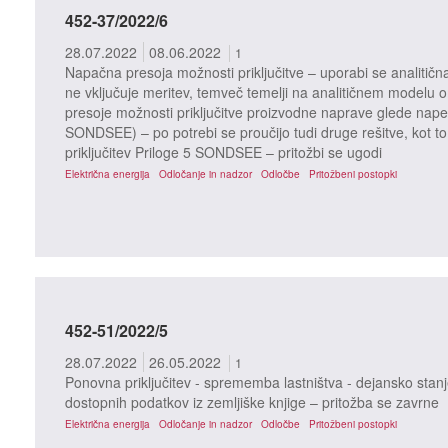
452-37/2022/6
28.07.2022
08.06.2022
1
Napačna presoja možnosti priključitve – uporabi se analitičn
ne vključuje meritev, temveč temelji na analitičnem modelu o
presoje možnosti priključitve proizvodne naprave glede nape
SONDSEE) – po potrebi se proučijo tudi druge rešitve, kot to
priključitev Priloge 5 SONDSEE – pritožbi se ugodi
Električna energija
Odločanje in nadzor
Odločbe
Pritožbeni postopki
452-51/2022/5
28.07.2022
26.05.2022
1
Ponovna priključitev - sprememba lastništva - dejansko stanj
dostopnih podatkov iz zemljiške knjige – pritožba se zavrne
Električna energija
Odločanje in nadzor
Odločbe
Pritožbeni postopki