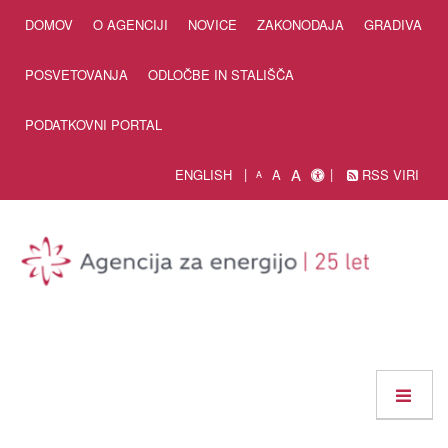
Skip to Content
DOMOV
O AGENCIJI
NOVICE
ZAKONODAJA
GRADIVA
POSVETOVANJA
ODLOČBE IN STALIŠČA
PODATKOVNI PORTAL
A
ENGLISH
A
RSS VIRI
A