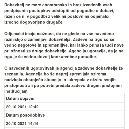
Dobavitelj ne more enostransko in brez izvedenih vseh
predpisanih postopkov odstopiti od pogodbe o dobavi,
razen če ni v pogodbi z velikimi poslovnimi odjemalci
izrecno dogovorjeno drugače.
Odjemalci imajo možnost, da ne glede na vse navedeno
razmislijo o zamenjavi dobavitelja. Zadeve na trgu so še
vedno negotove in spremenljive, kar lahko prinaša tudi nove
priložnosti za druge dobavitelje. Agencija ugotavlja, da je na
trgu je še vedno dovolj konkurenčne ponudbe.
O navedenih ugotovitvah je agencija zadevne dobavitelje že
seznanila. Agencija bo še naprej spremljala oziroma
nadzirala obstoječo situacijo in ukrepala v okviru svojih
pristojnosti ali po potrebi predala zadevo drugim pristojnim
institucijam.
Datum objave
:
20.10.2021 12:42
Datum posodobitve
20.10.2021 14:16