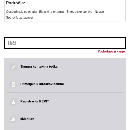
Področja:
Gospodinjski odjemalci
Električna energija
Energetske storitve
Novice
Sporočilo za javnost
Podrobno iskanje
Skupna kontaktna točka
Primerjalnik stroškov oskrbe
Registracija REMIT
eMonitor