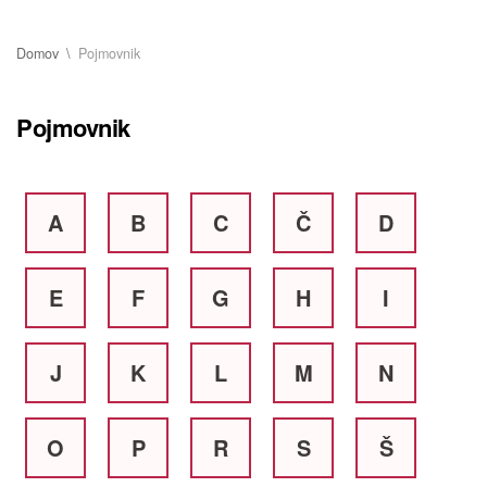
Domov
Pojmovnik
Pojmovnik
A
B
C
Č
D
E
F
G
H
I
J
K
L
M
N
O
P
R
S
Š