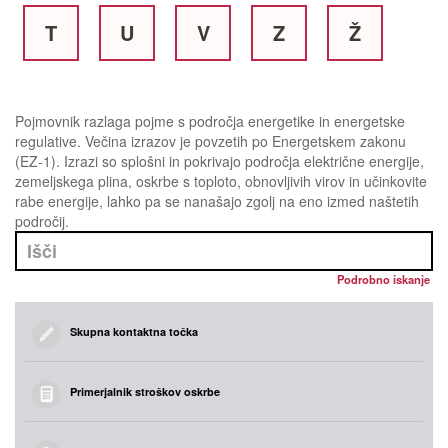
T
U
V
Z
Ž
Pojmovnik razlaga pojme s področja energetike in energetske
regulative. Večina izrazov je povzetih po Energetskem zakonu
(EZ-1). Izrazi so splošni in pokrivajo področja električne energije,
zemeljskega plina, oskrbe s toploto, obnovljivih virov in učinkovite
rabe energije, lahko pa se nanašajo zgolj na eno izmed naštetih
področij.
Podrobno iskanje
Skupna kontaktna točka
Primerjalnik stroškov oskrbe