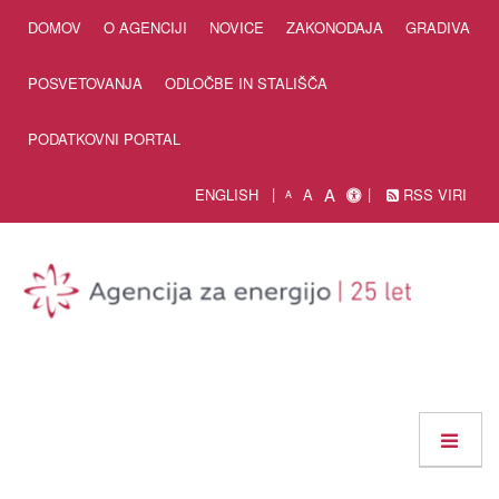
Skip to Content
DOMOV
O AGENCIJI
NOVICE
ZAKONODAJA
GRADIVA
POSVETOVANJA
ODLOČBE IN STALIŠČA
PODATKOVNI PORTAL
A
ENGLISH
A
RSS VIRI
A