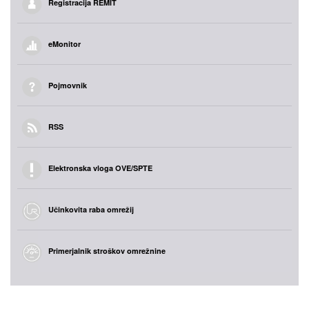
Registracija REMIT
eMonitor
Pojmovnik
RSS
Elektronska vloga OVE/SPTE
Učinkovita raba omrežij
Primerjalnik stroškov omrežnine