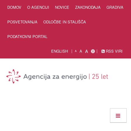
Skip to Content
DOMOV
O AGENCIJI
NOVICE
ZAKONODAJA
GRADIVA
POSVETOVANJA
ODLOČBE IN STALIŠČA
PODATKOVNI PORTAL
A
ENGLISH
A
RSS VIRI
A