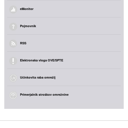
eMonitor
Pojmovnik
RSS
Elektronska vloga OVE/SPTE
Učinkovita raba omrežij
Primerjalnik stroškov omrežnine