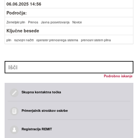
06.06.2025 14:56
Področja:
Zemeljski plin
Prenos
Javna posvetovanja
Novice
Ključne besede
plin
razvojni načrti
operater prenosnega sistema
prenosni sistem plina
Podrobno iskanje
Skupna kontaktna točka
Primerjalnik stroškov oskrbe
Registracija REMIT