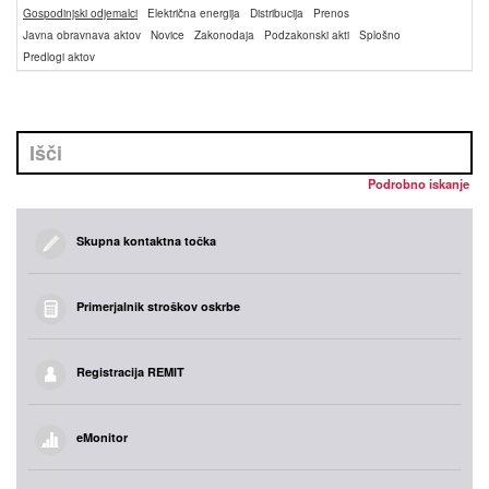
Gospodinjski odjemalci
Električna energija
Distribucija
Prenos
Javna obravnava aktov
Novice
Zakonodaja
Podzakonski akti
Splošno
Predlogi aktov
Podrobno iskanje
Skupna kontaktna točka
Primerjalnik stroškov oskrbe
Registracija REMIT
eMonitor