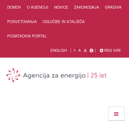
Skip to Content
DOMOV
O AGENCIJI
NOVICE
ZAKONODAJA
GRADIVA
POSVETOVANJA
ODLOČBE IN STALIŠČA
PODATKOVNI PORTAL
A
ENGLISH
A
RSS VIRI
A