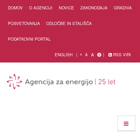
Skip to Content
DOMOV
O AGENCIJI
NOVICE
ZAKONODAJA
GRADIVA
POSVETOVANJA
ODLOČBE IN STALIŠČA
PODATKOVNI PORTAL
A
ENGLISH
A
RSS VIRI
A