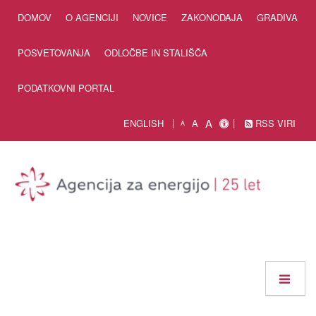
Skip to Content
DOMOV
O AGENCIJI
NOVICE
ZAKONODAJA
GRADIVA
POSVETOVANJA
ODLOČBE IN STALIŠČA
PODATKOVNI PORTAL
A
ENGLISH
A
RSS VIRI
A