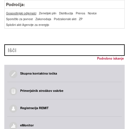
Področja:
Gospodinjski odjemalci
Zemeljski plin
Distribucija
Prenos
Novice
Sporočilo za javnost
Zakonodaja
Podzakonski akti
ZP
Splošni akti Agencije za energijo
Podrobno iskanje
Skupna kontaktna točka
Primerjalnik stroškov oskrbe
Registracija REMIT
eMonitor