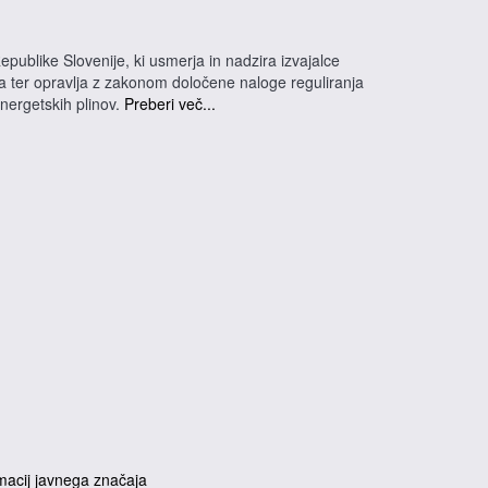
epublike Slovenije, ki usmerja in nadzira izvajalce
na ter opravlja z zakonom določene naloge reguliranja
energetskih plinov.
Preberi več...
macij javnega značaja