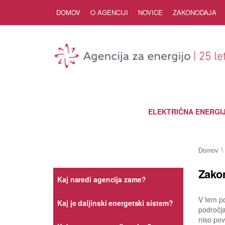
Skip to Content
DOMOV
O AGENCIJI
NOVICE
ZAKONODAJA
ELEKTRIČNA ENERGI
Domov
Zako
Kaj naredi agencija zame?
V tem po
Kaj je daljinski energetski sistem?
področja 
niso pov