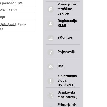
 posodobitve
Primerjalnik
stroškov
.2026 11:29
oskrbe
čja
Registracija
jski odjemalci
Toplota
REMIT
aja
eMonitor
Pojmovnik
RSS
Elektronska
vloga
OVE/SPTE
Učinkovita
raba omrežij
Primerjalnik