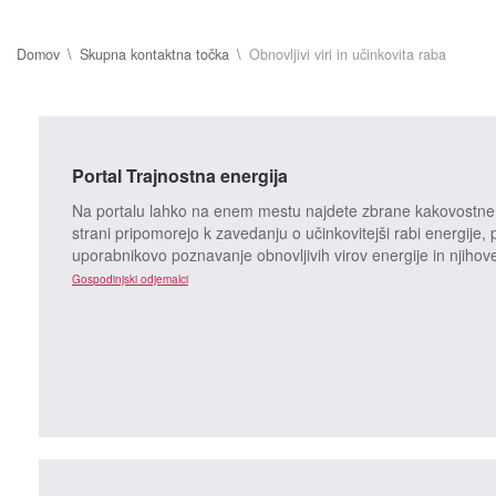
Domov
Skupna kontaktna točka
Obnovljivi viri in učinkovita raba
Portal Trajnostna energija
Na portalu lahko na enem mestu najdete zbrane kakovostne in
strani pripomorejo k zavedanju o učinkovitejši rabi energije, 
uporabnikovo poznavanje obnovljivih virov energije in njiho
Gospodinjski odjemalci