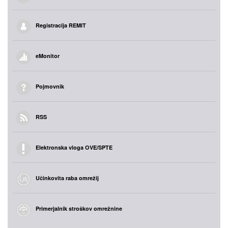
Registracija REMIT
eMonitor
Pojmovnik
RSS
Elektronska vloga OVE/SPTE
Učinkovita raba omrežij
Primerjalnik stroškov omrežnine