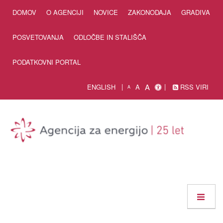
Skip to Content
DOMOV
O AGENCIJI
NOVICE
ZAKONODAJA
GRADIVA
POSVETOVANJA
ODLOČBE IN STALIŠČA
PODATKOVNI PORTAL
A
ENGLISH
A
RSS VIRI
A