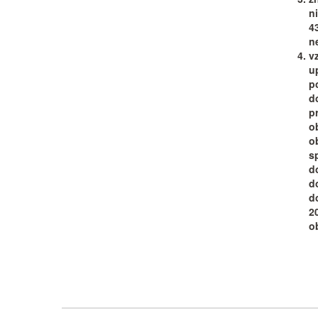
n
4
ne
v
u
p
d
p
o
o
s
d
d
d
2
ob