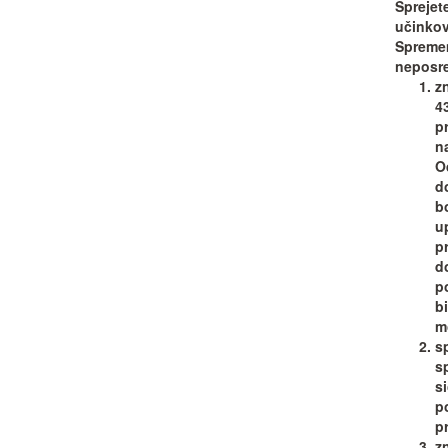
Sprejet
učinkov
Spremem
neposre
z
4
p
n
O
d
b
u
p
d
p
b
m
s
s
s
p
p
z