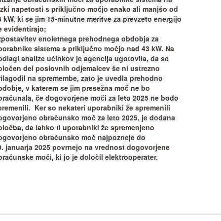
izki napetosti s priključno močjo enako ali manjšo od
3 kW, ki se jim 15-minutne meritve za prevzeto energijo
 evidentirajo;
zpostavitev enoletnega prehodnega obdobja za
porabnike sistema s priključno močjo nad 43 kW. Na
odlagi analize učinkov je agencija ugotovila, da se
oločen del poslovnih odjemalcev še ni ustrezno
rilagodil na spremembe, zato je uvedla prehodno
bdobje, v katerem se jim presežna moč ne bo
bračunala, če dogovorjene moči za leto 2025 ne bodo
premenili.
Ker so nekateri uporabniki že spremenili
ogovorjeno obračunsko moč za leto 2025, je dodana
oločba, da lahko ti uporabniki že spremenjeno
ogovorjeno obračunsko moč najpozneje do
0. januarja 2025 povrnejo na vrednost dogovorjene
računske moči, ki jo je določil elektrooperater.