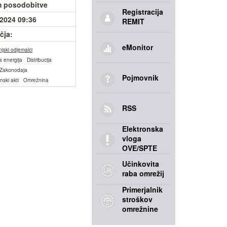
 posodobitve
Registracija
.2024 09:36
REMIT
čja:
eMonitor
jski odjemalci
a energija
Distribucija
Zakonodaja
Pojmovnik
ski akti
Omrežnina
RSS
Elektronska
vloga
OVE/SPTE
Učinkovita
raba omrežij
Primerjalnik
stroškov
omrežnine