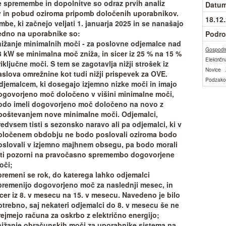
e spremembe in dopolnitve so odraz prvih analiz
Datum
 in pobud oziroma pripomb določenih uporabnikov.
18.12
be, ki začnejo veljati 1. januarja 2025 in se nanašajo
dno na uporabnike so:
Podro
nižanje minimalnih moči - za poslovne odjemalce nad
Gospodin
3 kW se minimalna moč zniža, in sicer iz 25 % na 15 %
Električn
riključne moči.
S tem se zagotavlja nižji strošek iz
Novice
aslova omrežnine kot tudi nižji prispevek za OVE.
Podzakon
djemalcem, ki dosegajo izjemno nizke moči in imajo
ogovorjeno moč določeno v višini minimalne moči,
odo imeli dogovorjeno moč določeno na novo z
poštevanjem nove minimalne moči. Odjemalci,
redvsem tisti s sezonsko naravo ali pa odjemalci, ki v
oločenem obdobju ne bodo poslovali oziroma bodo
oslovali v izjemno majhnem obsegu, pa bodo morali
iti pozorni na pravočasno spremembo dogovorjene
oči;
premeni se rok, do katerega lahko odjemalci
premenijo dogovorjeno moč za naslednji mesec, in
icer iz 8. v mesecu na 15. v mesecu.
Navedeno je bilo
otrebno, saj nekateri odjemalci do 8. v mesecu še ne
rejmejo računa za oskrbo z električno energijo;
nižanje obračunskih moči za uporabnike sistema na