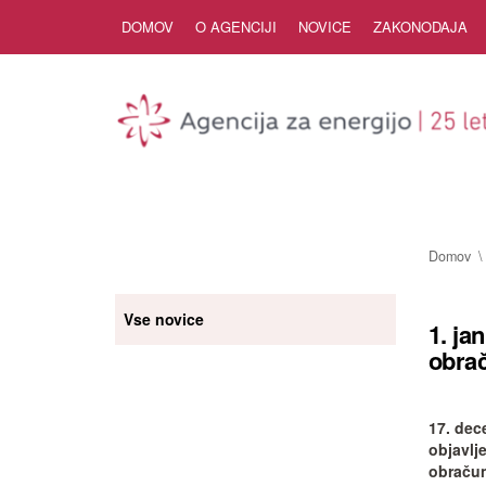
Skip to Content
DOMOV
O AGENCIJI
NOVICE
ZAKONODAJA
Domov
Vse novice
1. ja
obra
17. dec
objavlj
obračun