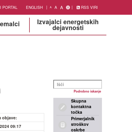
A
I PORTAL
ENGLISH
A
RSS VIRI
A
Izvajalci energetskih
jemalci
dejavnosti
i
Podrobno iskanje
Skupna
kontaktna
točka
 objave
:
Primerjalnik
stroškov
.2024 09:17
oskrbe