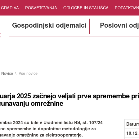
GRADIVA
POSVETOVANJA
ODLOČBE IN STALIŠČA
PODATKOVN
Gospodinjski odjemalci
Poslovni od
Novice
Vse novice
nuarja 2025 začnejo veljati prve spremembe pr
čunavanju omrežnine
embra 2024 so bile v Uradnem listu RS, št. 107/24
Datum
ene spremembe in dopolnitve metodologije za
18.12
avanje omrežnine za elektrooperaterje.