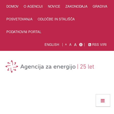
Skip to Content
DOMOV
O AGENCIJI
NOVICE
ZAKONODAJA
GRADIVA
POSVETOVANJA
ODLOČBE IN STALIŠČA
PODATKOVNI PORTAL
A
ENGLISH
A
RSS VIRI
A