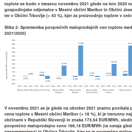
toplote se bodo v mesecu novembru 2021 glede na leto 2020 na
gospodinjske odjemalce v Mestni občini Maribor in Občini Jese
ter v Občini Trbovlje (+ 43 %), kjer za proizvodnjo toplote v celo
Slika 2: Sprememba povprečnih maloprodajnih cen toplote med 
2021/2020)
V novembru 2021 se je glede na oktober 2021 znatno povišala
cena toplote v Mestni občini Maribor (+ 18 %), ki je trenutno na
občinami v Republiki Sloveniji in znaša 173,54 EUR/MWh, sledit
povprečno maloprodajno ceno 166,18 EUR/MWh (ta ostaja gle
nespremenjena) in Občina Trbovlje, kjer se je povprečna malop