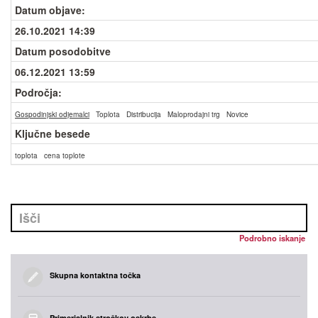
Datum objave
:
26.10.2021 14:39
Datum posodobitve
06.12.2021 13:59
Področja:
Gospodinjski odjemalci
Toplota
Distribucija
Maloprodajni trg
Novice
Ključne besede
toplota
cena toplote
Podrobno iskanje
Skupna kontaktna točka
Primerjalnik stroškov oskrbe