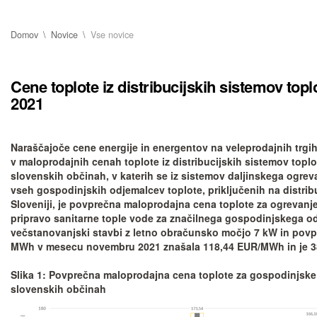
Domov
Novice
Vse novice
Cene toplote iz distribucijskih sistemov top
2021
Naraščajoče cene energije in energentov na veleprodajnih trgih
v maloprodajnih cenah toplote iz distribucijskih sistemov toplo
slovenskih občinah, v katerih se iz sistemov daljinskega ogrev
vseh gospodinjskih odjemalcev toplote, priključenih na distrib
Sloveniji, je povprečna maloprodajna cena toplote za ogrevanj
pripravo sanitarne tople vode za značilnega gospodinjskega od
večstanovanjski stavbi z letno obračunsko močjo 7 kW in povp
MWh v mesecu novembru 2021 znašala 118,44 EUR/MWh in je 38 
Slika 1: Povprečna maloprodajna cena toplote za gospodinjske
slovenskih občinah