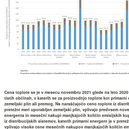
Cena toplote se je v mesecu novembru 2021 glede na leto 2020 
tistih občinah, v katerih se za proizvodnjo toplote kot primarni
zemeljski plin ali premog. Na naraščajočo ceno toplote iz distrib
pretežni meri uporabljen zemeljski plin, vplivajo predvsem no
energenta in mesečni nakupi manjkajočih količin emisijskih k
iz distribucijskih sistemov, katerih primarni energent je v prete
vplivajo visoke cene mesečnih nakupov manjkajočih količin e