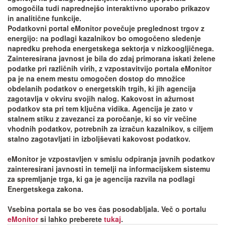
omogočila tudi naprednejšo interaktivno uporabo prikazov
in analitične funkcije.
Podatkovni portal
eMonitor
povečuje preglednost trgov z
energijo: na podlagi kazalnikov bo omogočeno sledenje
napredku prehoda energetskega sektorja v nizkoogljičnega.
Zainteresirana javnost je bila do zdaj primorana iskati želene
podatke pri različnih virih, z vzpostavitvijo portala
eMonitor
pa je na enem mestu omogočen dostop do množice
obdelanih podatkov o energetskih trgih, ki jih agencija
zagotavlja v okviru svojih nalog. Kakovost in ažurnost
podatkov sta pri tem ključna vidika. Agencija je zato v
stalnem stiku z zavezanci za poročanje, ki so vir večine
vhodnih podatkov, potrebnih za izračun kazalnikov, s ciljem
stalno zagotavljati in izboljševati kakovost podatkov.
eMonitor
je vzpostavljen v smislu odpiranja javnih podatkov
zainteresirani javnosti in temelji na informacijskem sistemu
za spremljanje trga, ki ga je agencija razvila na podlagi
Energetskega zakona.
Vsebina portala se bo ves čas posodabljala. Več o portalu
eMonitor
si lahko preberete
tukaj
.