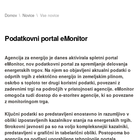
Domov
Novice
Vse novice
Podatkovni portal eMonitor
Agencija za energijo je danes aktivirala spletni portal
eMonitor
, nov podatkovni portal za spremljanje delovanja
energetskih trgov. Na njem so objavljeni aktualni podatki o
odprtih trgih z električno energijo in zemeljskim plinom,
oskrbo s toploto ter drugi koristni podatki, povezani z
zadevnimi trgi na področjih v pristojnosti agencije.
eMonitor
omogoča tudi dostop do e-storitev agencije, ki so povezane
z monitoringom trga.
Ključni podatki so predstavljeni enostavno in razumljivo v
obliki izpostavljenih kazalnikov stanja na energetskih trgih.
Strokovni javnosti pa so na voljo kompleksnejši kazalniki,
predstavljeni v grafični in tabelarični obliki. Postopoma bo
agencija na podlagi uporabljene tehnologije portala