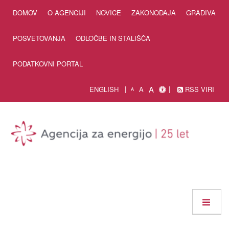
Skip to Content
DOMOV
O AGENCIJI
NOVICE
ZAKONODAJA
GRADIVA
POSVETOVANJA
ODLOČBE IN STALIŠČA
PODATKOVNI PORTAL
A
ENGLISH
A
RSS VIRI
A