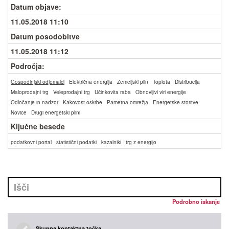
Datum objave
:
11.05.2018 11:10
Datum posodobitve
11.05.2018 11:12
Področja:
Gospodinjski odjemalci
Električna energija
Zemeljski plin
Toplota
Distribucija
Maloprodajni trg
Veleprodajni trg
Učinkovita raba
Obnovljivi viri energije
Odločanje in nadzor
Kakovost oskrbe
Pametna omrežja
Energetske storitve
Novice
Drugi energetski plini
Ključne besede
podatkovni portal
statistični podatki
kazalniki
trg z energijo
Podrobno iskanje
Skupna kontaktna točka