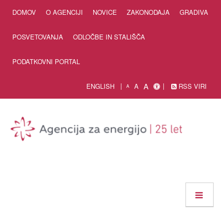
Skip to Content
DOMOV
O AGENCIJI
NOVICE
ZAKONODAJA
GRADIVA
POSVETOVANJA
ODLOČBE IN STALIŠČA
PODATKOVNI PORTAL
A
ENGLISH
A
RSS VIRI
A