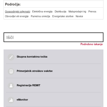
Področja:
Gospodinjski odjemalci
Električna energija
Distribucija
Maloprodajni trg
Prenos
Obnovljivi viri energije
Pametna omrežja
Energetske storitve
Novice
Podrobno iskanje
Skupna kontaktna točka
Primerjalnik stroškov oskrbe
Registracija REMIT
eMonitor