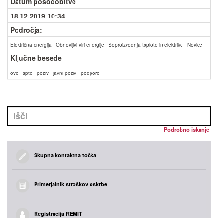
Datum posodobitve
18.12.2019 10:34
Področja:
Električna energija
Obnovljivi viri energije
Soproizvodnja toplote in elektrike
Novice
Ključne besede
ove
spte
poziv
javni poziv
podpore
Podrobno iskanje
Skupna kontaktna točka
Primerjalnik stroškov oskrbe
Registracija REMIT