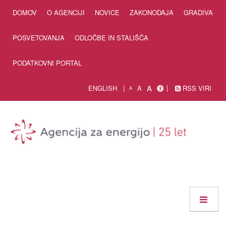
Skip to Content
DOMOV
O AGENCIJI
NOVICE
ZAKONODAJA
GRADIVA
POSVETOVANJA
ODLOČBE IN STALIŠČA
PODATKOVNI PORTAL
A
ENGLISH
A
RSS VIRI
A