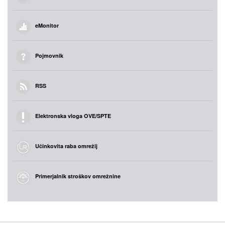
eMonitor
Pojmovnik
RSS
Elektronska vloga OVE/SPTE
Učinkovita raba omrežij
Primerjalnik stroškov omrežnine