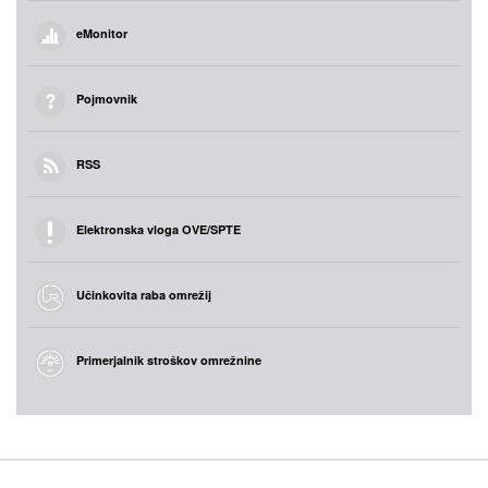
eMonitor
Pojmovnik
RSS
Elektronska vloga OVE/SPTE
Učinkovita raba omrežij
Primerjalnik stroškov omrežnine