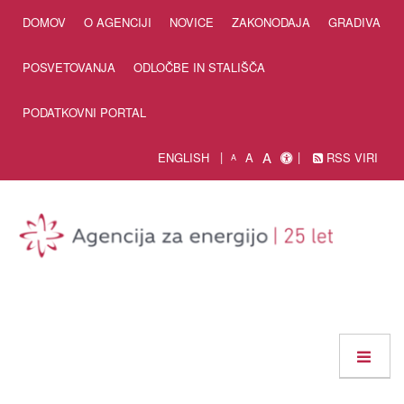
Skip to Content
DOMOV
O AGENCIJI
NOVICE
ZAKONODAJA
GRADIVA
POSVETOVANJA
ODLOČBE IN STALIŠČA
PODATKOVNI PORTAL
A
ENGLISH
A
RSS VIRI
A