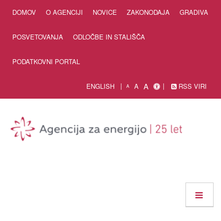
Skip to Content
DOMOV
O AGENCIJI
NOVICE
ZAKONODAJA
GRADIVA
POSVETOVANJA
ODLOČBE IN STALIŠČA
PODATKOVNI PORTAL
A
ENGLISH
A
RSS VIRI
A