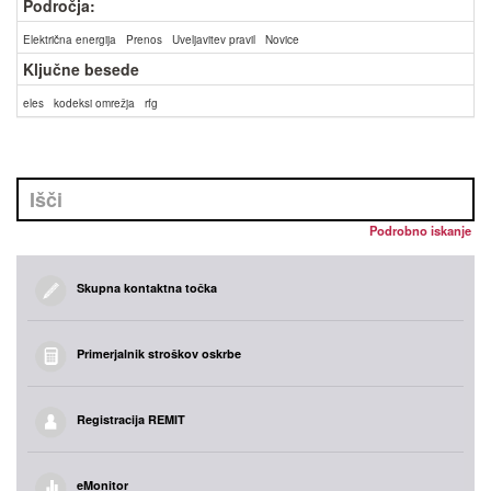
Področja:
Električna energija
Prenos
Uveljavitev pravil
Novice
Ključne besede
eles
kodeksi omrežja
rfg
Podrobno iskanje
Skupna kontaktna točka
Primerjalnik stroškov oskrbe
Registracija REMIT
eMonitor