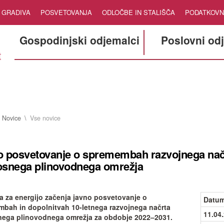
GRADIVA
POSVETOVANJA
ODLOČBE IN STALIŠČA
PODATKOVN
Gospodinjski odjemalci
Poslovni od
Novice
Vse novice
o posvetovanje o spremembah razvojnega nač
osnega plinovodnega omrežja
a za energijo začenja javno posvetovanje o
Datum
bah in dopolnitvah 10-letnega razvojnega načrta
11.04
ega plinovodnega omrežja za obdobje 2022–2031.