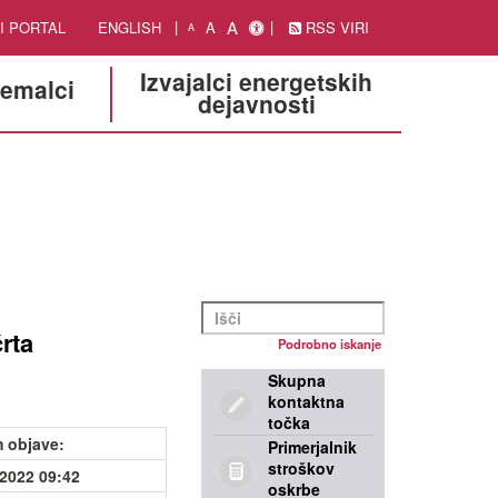
A
I PORTAL
ENGLISH
A
RSS VIRI
A
Izvajalci energetskih
jemalci
dejavnosti
rta
Podrobno iskanje
Skupna
kontaktna
točka
 objave
:
Primerjalnik
stroškov
.2022 09:42
oskrbe