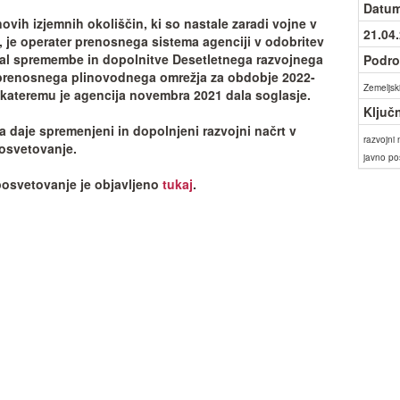
Datum
novih izjemnih okoliščin, ki so nastale zaradi vojne v
21.04
i, je operater prenosnega sistema agenciji v odobritev
al spremembe in dopolnitve Desetletnega razvojnega
Podro
prenosnega plinovodnega omrežja za obdobje 2022-
Zemeljski
 kateremu je agencija novembra 2021 dala soglasje.
Ključ
a daje spremenjeni in dopolnjeni razvojni načrt v
razvojni 
osvetovanje.
javno po
osvetovanje je objavljeno
tukaj
.