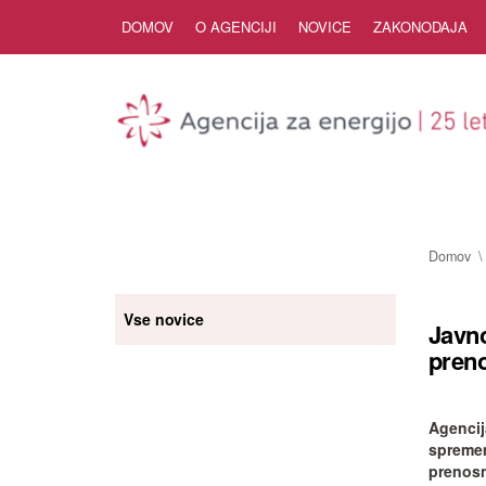
Skip to Content
DOMOV
O AGENCIJI
NOVICE
ZAKONODAJA
Domov
Vse novice
Javn
pren
Agencij
spremem
prenosn