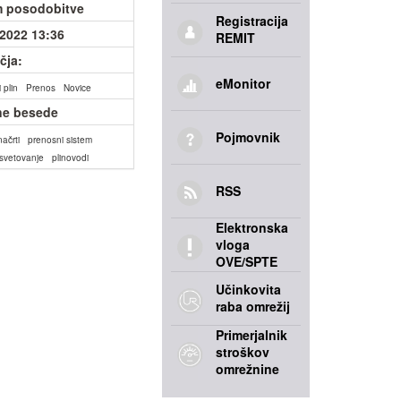
 posodobitve
Registracija
.2022 13:36
REMIT
čja:
eMonitor
 plin
Prenos
Novice
ne besede
Pojmovnik
načrti
prenosni sistem
svetovanje
plinovodi
RSS
Elektronska
vloga
OVE/SPTE
Učinkovita
raba omrežij
Primerjalnik
stroškov
omrežnine