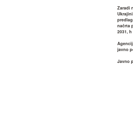
Zaradi 
Ukrajin
predlag
načrta 
2031, h
Agencij
javno p
Javno p