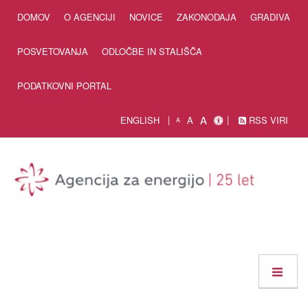
Skip to Content
DOMOV
O AGENCIJI
NOVICE
ZAKONODAJA
GRADIVA
POSVETOVANJA
ODLOČBE IN STALIŠČA
PODATKOVNI PORTAL
A
ENGLISH
A
RSS VIRI
A