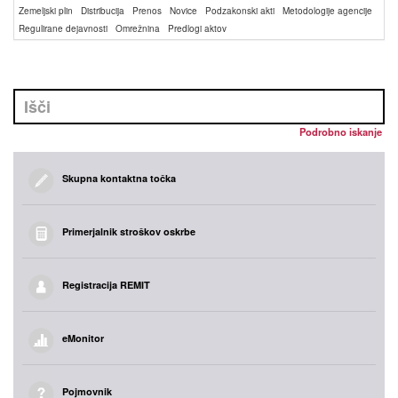
Zemeljski plin
Distribucija
Prenos
Novice
Podzakonski akti
Metodologije agencije
Regulirane dejavnosti
Omrežnina
Predlogi aktov
Podrobno iskanje
Skupna kontaktna točka
Primerjalnik stroškov oskrbe
Registracija REMIT
eMonitor
Pojmovnik