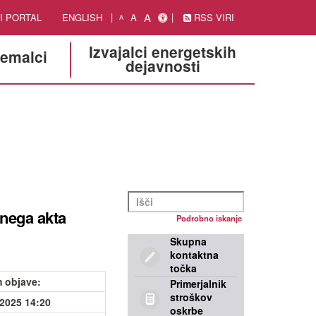
A
I PORTAL
ENGLISH
A
RSS VIRI
A
Izvajalci energetskih
jemalci
dejavnosti
šnega akta
Podrobno iskanje
Skupna
kontaktna
točka
 objave
:
Primerjalnik
stroškov
.2025 14:20
oskrbe