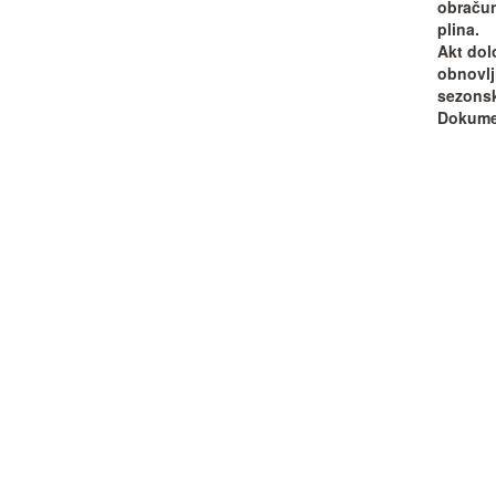
obračun
plina.
Akt dol
obnovlj
sezonsk
Dokumen