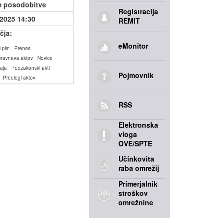
 posodobitve
Registracija
.2025 14:30
REMIT
čja:
eMonitor
 plin
Prenos
bravnava aktov
Novice
aja
Podzakonski akti
Pojmovnik
Predlogi aktov
RSS
Elektronska
vloga
OVE/SPTE
Učinkovita
raba omrežij
Primerjalnik
stroškov
omrežnine