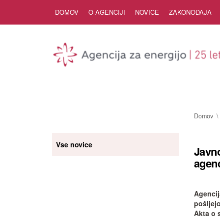
Skip to Content
DOMOV
O AGENCIJI
NOVICE
ZAKONODAJA
Domov
Vse novice
Javno
agenc
Agencij
pošljej
Akta o 