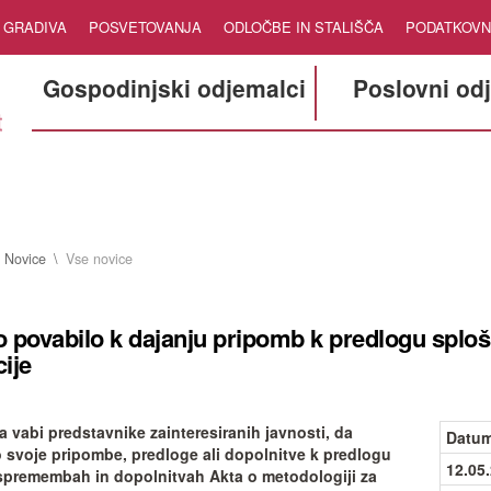
GRADIVA
POSVETOVANJA
ODLOČBE IN STALIŠČA
PODATKOVN
Gospodinjski odjemalci
Poslovni od
Novice
Vse novice
 povabilo k dajanju pripomb k predlogu splo
ije
a vabi predstavnike zainteresiranih javnosti, da
Datum
o svoje pripombe, predloge ali dopolnitve k predlogu
12.05
spremembah in dopolnitvah Akta o metodologiji za