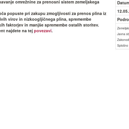
avanje omrežnine za prenosni sistem zemeljskega
Datum
12.05
oča popuste pri zakupu zmogljivosti za prenos plina iz
ivih virov in nizkoogljičnega plina, spremembe
Podro
ih faktorjev in manjše spremembe ostalih storitev.
Zemeljski
t najdete na tej
povezavi
.
Javna o
Zakonod
Splošno