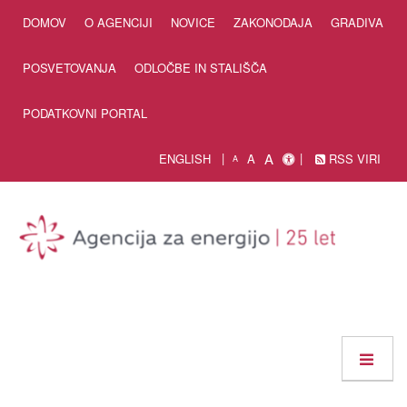
Skip to Content
DOMOV
O AGENCIJI
NOVICE
ZAKONODAJA
GRADIVA
POSVETOVANJA
ODLOČBE IN STALIŠČA
PODATKOVNI PORTAL
A
ENGLISH
A
RSS VIRI
A